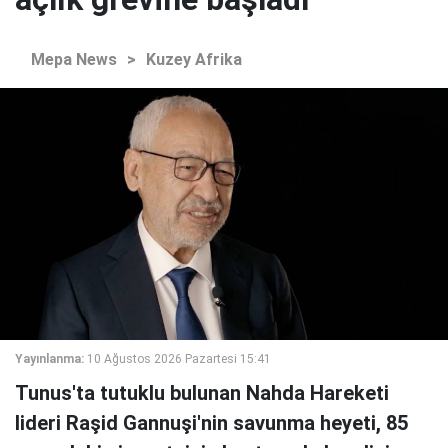
Mepa News
>
Kuzey Afrika
Yayınlanma:
10 Ağustos 2026 Pazartesi 15:41
Tunus'ta tutuklu bulunan Nahda Hareketi
lideri Raşid Gannuşi'nin savunma heyeti, 85