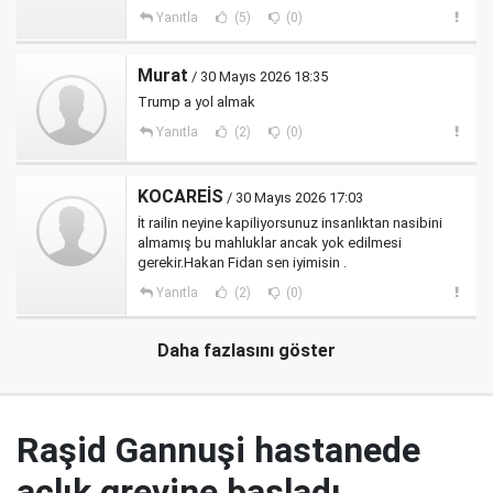
Yanıtla
(5)
(0)
Murat
/ 30 Mayıs 2026 18:35
Trump a yol almak
Yanıtla
(2)
(0)
KOCAREİS
/ 30 Mayıs 2026 17:03
İt railin neyine kapiliyorsunuz insanlıktan nasibini
almamış bu mahluklar ancak yok edilmesi
gerekir.Hakan Fidan sen iyimisin .
Yanıtla
(2)
(0)
Daha fazlasını göster
Raşid Gannuşi hastanede
açlık grevine başladı