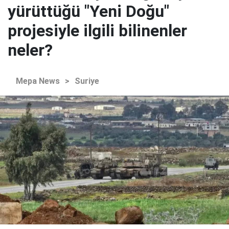
yürüttüğü "Yeni Doğu"
projesiyle ilgili bilinenler
neler?
Mepa News
>
Suriye