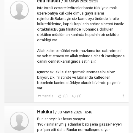
ebu musaf
/ 30 Mayıs 2026 23:23
iste israili cesaretledirenler basta türkiye olmsk
üzere batiya kul köle olmus gayri islami
rejimlerdir.Bakmayin siz kamuoyu önünde israile
kükrediklerine, kapali kapilarin ardinda hepsi israile
ortaktirlar.Bugün filistinde, lübnanda dökülen
dökülen müslüman kaninda hepsinin bir sekilde
ortakligi var.
Allah zalime mühlet verir, mazluma ise sabretmesi
ve sebat etmesi ve Allah yolunda cihadi karsiliginda
canini cennet karsiliginda satin alir.
Içimizdeki akilsizlar görmek istemese bile biz
biliyoruz ki filistinde ve lübnanda katledilen
bebelerin kaninda türkiye olarak bizimde payimiz
var.
Yanıtla
(3)
(1)
Hakikat
/ 30 Mayıs 2026 18:46
Bunlar neyin kafasını yaşıyor
1967 sınırlarıymış adamlar batı şeria gazze heryeri
perişan etti daha Bunlar normalleşme diyor