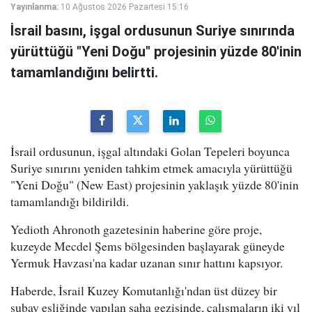
Yayınlanma:
10 Ağustos 2026 Pazartesi 15:16
İsrail basını, işgal ordusunun Suriye sınırında
yürüttüğü "Yeni Doğu" projesinin yüzde 80'inin
tamamlandığını belirtti.
İsrail ordusunun, işgal altındaki Golan Tepeleri boyunca
Suriye sınırını yeniden tahkim etmek amacıyla yürüttüğü
"Yeni Doğu" (New East) projesinin yaklaşık yüzde 80'inin
tamamlandığı bildirildi.
Yedioth Ahronoth gazetesinin haberine göre proje,
kuzeyde Mecdel Şems bölgesinden başlayarak güneyde
Yermuk Havzası'na kadar uzanan sınır hattını kapsıyor.
Haberde, İsrail Kuzey Komutanlığı'ndan üst düzey bir
subay eşliğinde yapılan saha gezisinde, çalışmaların iki yıl