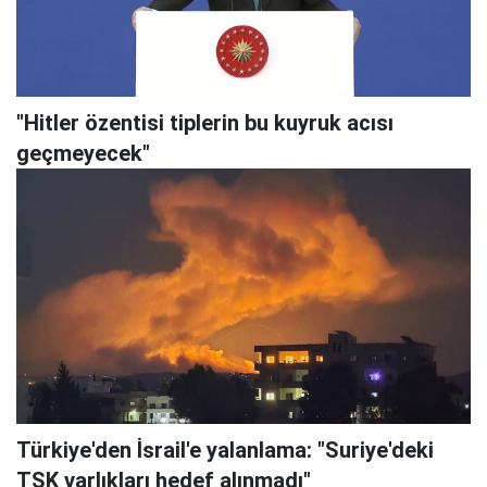
"Hitler özentisi tiplerin bu kuyruk acısı
geçmeyecek"
Türkiye'den İsrail'e yalanlama: "Suriye'deki
TSK varlıkları hedef alınmadı"