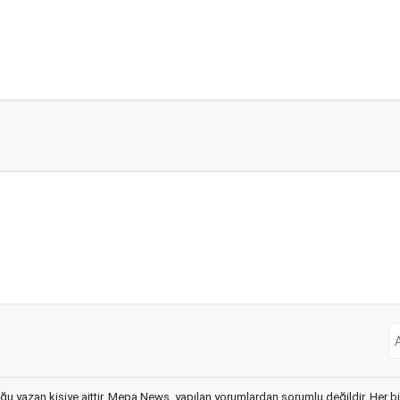
1
ğu yazan kişiye aittir. Mepa News, yapılan yorumlardan sorumlu değildir. Her bir 