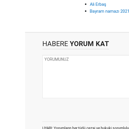
Ali Erbaş
Bayram namazı 202
HABERE
YORUM KAT
UYARI: Yorumların her türlü cezai ve hukuki sorumlulu