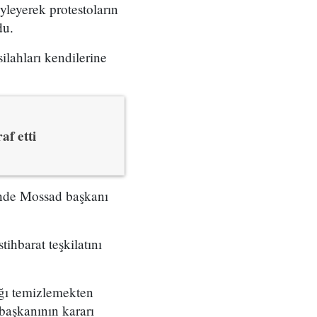
yleyerek protestoların
du.
ilahları kendilerine
af etti
çinde Mossad başkanı
tihbarat teşkilatını
ığı temizlemekten
başkanının kararı