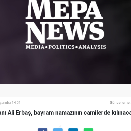
rşamba 14:01
Güncelleme:
anı Ali Erbaş, bayram namazının camilerde kılınaca