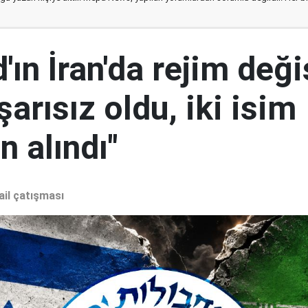
ın İran'da rejim deği
şarısız oldu, iki isim
 alındı"
ail çatışması