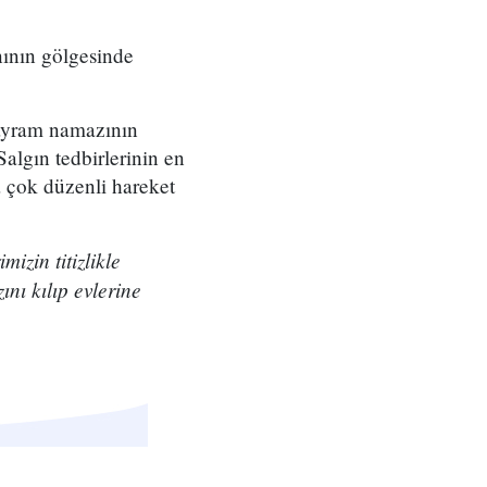
nının gölgesinde
ayram namazının
algın tedbirlerinin en
 çok düzenli hareket
izin titizlikle
nı kılıp evlerine