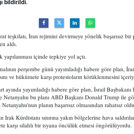
bildirildi.
arat teşkilatı, İran rejimini devirmeye yönelik başarısız bir
en aldı.
k yapılanması içinde tepkiye yol açtı.
analının perşembe günü yayımladığı habere göre plan, İran
sını ve hükümete karşı protestoların körüklenmesini içeri
t ayında yayımladığı habere göre plan, İsrail Başbakan
 ve Netanyahu bu planı ABD Başkanı Donald Trump ile g
 Netanyahu'nun planın başarısız olmasından rahatsız olduğ
n Irak Kürdistanı sınırına yakın bölgelerine hava saldırıl
e karşı silahlı bir isyana öncülük etmesi öngörülüyordu.