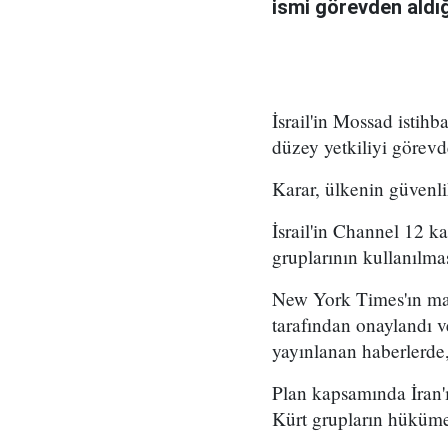
ismi görevden aldığı 
İsrail'in Mossad istihb
düzey yetkiliyi görevd
Karar, ülkenin güvenli
İsrail'in Channel 12 k
gruplarının kullanılma
New York Times'ın mar
tarafından onaylandı
yayınlanan haberlerde,
Plan kapsamında İran'ı
Kürt grupların hükümet