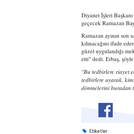
Diyanet İşleri Başkanı
geçecek Ramazan Bayra
Ramazan ayının son s
kılınacağını ifade ede
güzel uygulandığı mek
etti" dedi. Erbaş, şöyl
"Bu tedbirlere riayet 
tedbirlere uyarak, ki
dönmelerini buradan t
Etiketler :