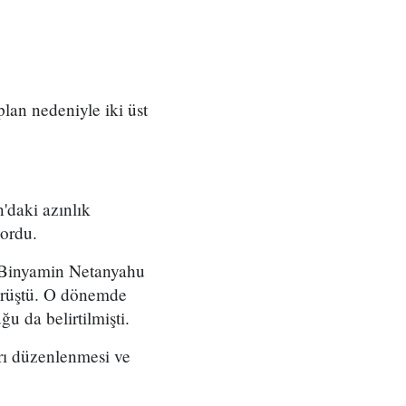
 plan nedeniyle iki üst
'daki azınlık
yordu.
ı Binyamin Netanyahu
örüştü. O dönemde
u da belirtilmişti.
arı düzenlenmesi ve