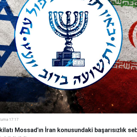
Cuma 17:17
şkilatı Mossad'ın İran konusundaki başarısızlık se