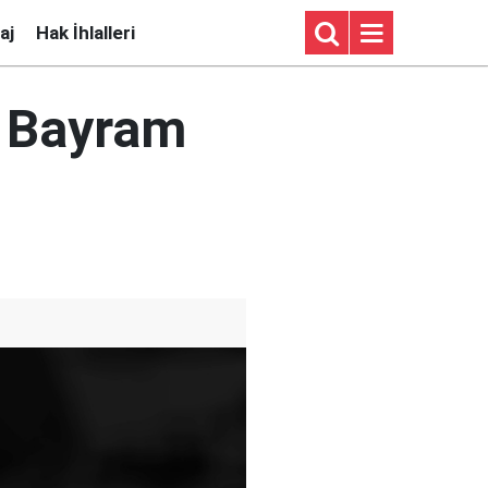
aj
Hak İhlalleri
: Bayram