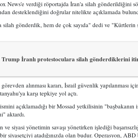
x News'e verdiği röportajda İran'a silah gönderildiğini sö
ından desteklendiğini doğrular nitelikte açıklamada bulun
 silah gönderdik, hem de çok sayıda" dedi ve "Kürtlerin s
Trump İranlı protestoculara silah gönderdiklerini itir
n görevden alınması kararı, İsrail güvenlik yapılanması i
yahu'ya karşı tepkiye yol açtı.
 ismini açıklamadığı bir Mossad yetkilisinin "başbakanın is
i" aktardı.
ve siyasi yönetimin savaşı yönetirken işlediği başarısızl
bir siyasetçiyi atadığınızda olan budur. Operasyon, ABD 