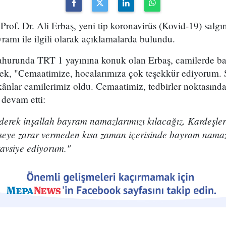
 Prof. Dr. Ali Erbaş, yeni tip koronavirüs (Kovid-19) salgı
mı ile ilgili olarak açıklamalarda bulundu.
ahurunda TRT 1 yayınına konuk olan Erbaş, camilerde b
rek, "Cemaatimize, hocalarımıza çok teşekkür ediyorum. S
ânlar camilerimiz oldu. Cemaatimiz, tedbirler noktasında
e devam etti:
ederek inşallah bayram namazlarımızı kılacağız. Kardeşlerim
mseye zarar vermeden kısa zaman içerisinde bayram namazı
avsiye ediyorum."