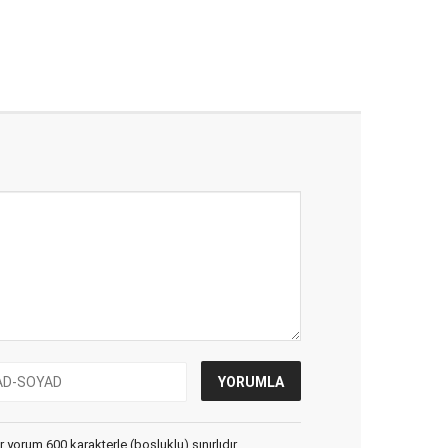
yorum 600 karakterle (boşluklu) sınırlıdır.