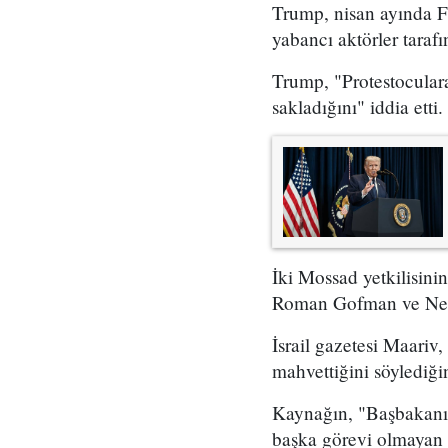
Trump, nisan ayında Fo
yabancı aktörler taraf
Trump, "Protestoculara
sakladığını" iddia etti.
İki Mossad yetkilisini
Roman Gofman ve Netan
İsrail gazetesi Maariv,
mahvettiğini söylediğin
Kaynağın, "Başbakanın 
başka görevi olmayan 