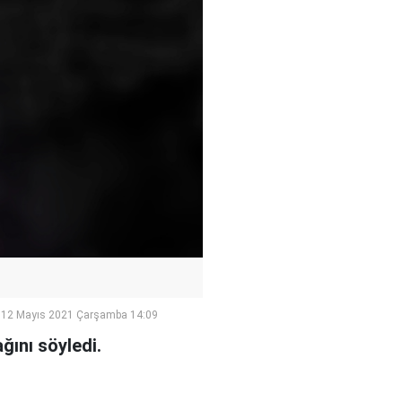
12 Mayıs 2021 Çarşamba 14:09
ğını söyledi.