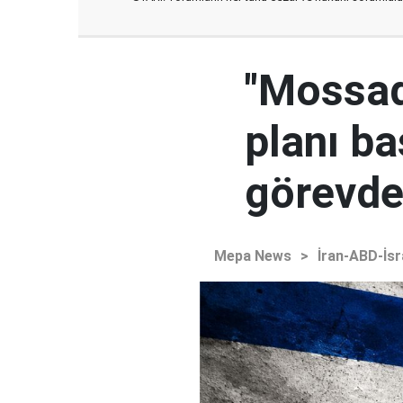
"Mossad'
planı ba
görevden
Mepa News
>
İran-ABD-İsr