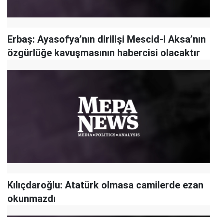
Erbaş: Ayasofya’nın dirilişi Mescid-i Aksa’nın
özgürlüğe kavuşmasının habercisi olacaktır
Kılıçdaroğlu: Atatürk olmasa camilerde ezan
okunmazdı