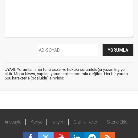
UYARI: Yorumların her türlü cezai ve hukuki sorumluluğu yazan kişiye
aittir. Mepa News, yapılan yorumlardan sorumlu değildir. Her bir yorum
600 karakterle (boşluklu) sınırlıdır.
Anasayfa
Künye
İletişim
Gizlilik İlkeleri
Sitene Ekle