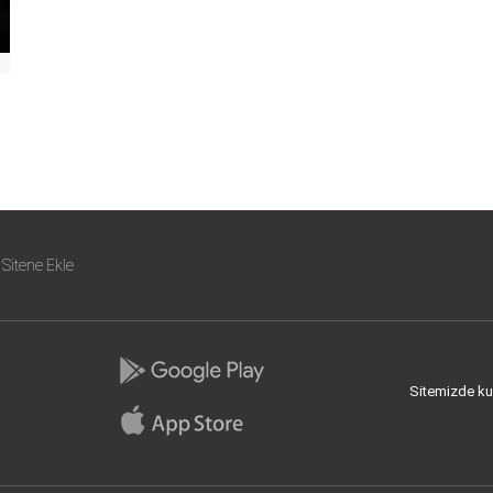
Sitene Ekle
Sitemizde kull