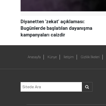
Diyanetten 'zekat' açıklaması:
Bugünlerde başlatılan dayanışma
kampanyaları caizdir
Anasayfa
Künye
İletişim
Gizlilik İlkeleri