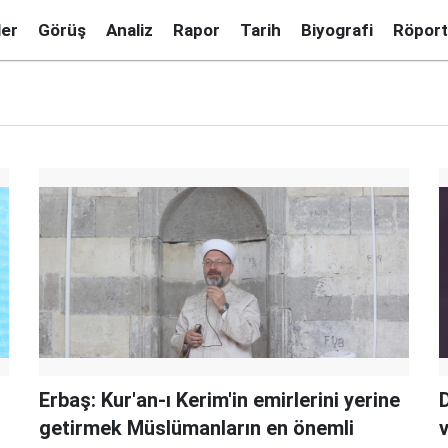
ler
Görüş
Analiz
Rapor
Tarih
Biyografi
Röport
Erbaş: Kur'an-ı Kerim'in emirlerini yerine
D
getirmek Müslümanların en önemli
v