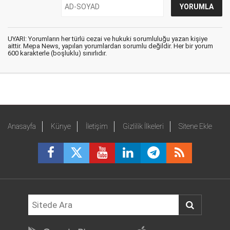
UYARI: Yorumların her türlü cezai ve hukuki sorumluluğu yazan kişiye
aittir. Mepa News, yapılan yorumlardan sorumlu değildir. Her bir yorum
600 karakterle (boşluklu) sınırlıdır.
Anasayfa
Künye
İletişim
Gizlilik İlkeleri
Sitene Ekle