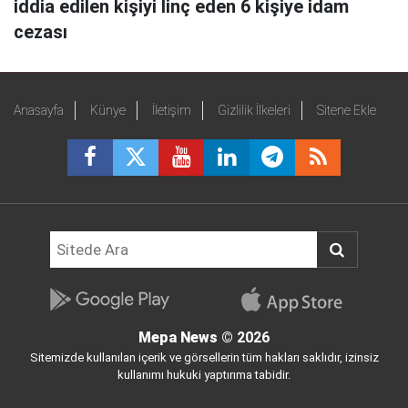
iddia edilen kişiyi linç eden 6 kişiye idam
cezası
Anasayfa
Künye
İletişim
Gizlilik İlkeleri
Sitene Ekle
Mepa News
© 2026
Sitemizde kullanılan içerik ve görsellerin tüm hakları saklıdır, izinsiz
kullanımı hukuki yaptırıma tabidir.