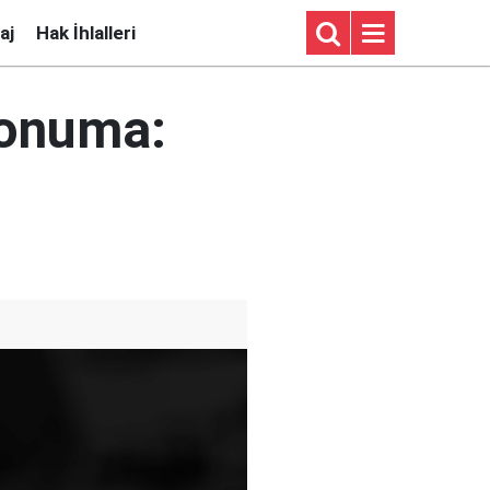
aj
Hak İhlalleri
konuma: