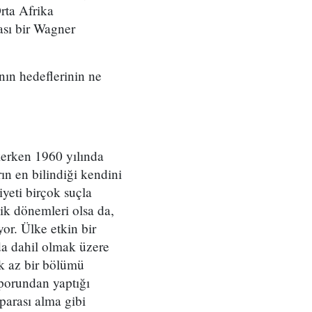
rta Afrika
sı bir Wagner
ın hedeflerinin ne
kerken 1960 yılında
rın en bilindiği kendini
yeti birçok suçla
zlik dönemleri olsa da,
yor. Ülke etkin bir
da dahil olmak üzere
k az bir bölümü
aporundan yaptığı
 parası alma gibi