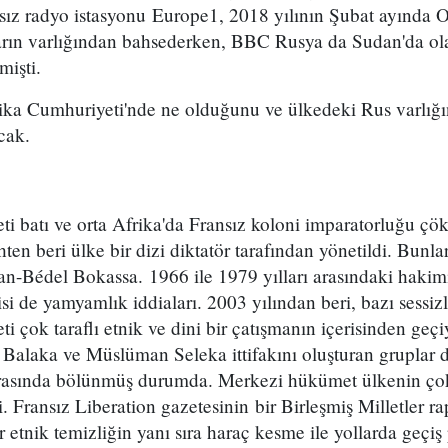
sız radyo istasyonu Europe1, 2018 yılının Şubat ayında O
rın varlığından bahsederken, BBC Rusya da Sudan'da ola
mişti.
ka Cumhuriyeti'nde ne olduğunu ve ülkedeki Rus varlığın
cak.
i batı ve orta Afrika'da Fransız koloni imparatorluğu çö
ten beri ülke bir dizi diktatör tarafından yönetildi. Bunla
an-Bédel Bokassa. 1966 ile 1979 yılları arasındaki hakimi
isi de yamyamlık iddiaları. 2003 yılından beri, bazı sessi
 çok taraflı etnik ve dini bir çatışmanın içerisinden geçi
i Balaka ve Müslüman Seleka ittifakını oluşturan gruplar 
ar arasında bölünmüş durumda. Merkezi hükümet ülkenin ço
i. Fransız Liberation gazetesinin bir Birleşmiş Milletler r
ar etnik temizliğin yanı sıra haraç kesme ile yollarda geçiş