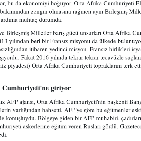
iyor, bu da ekonomiyi boğuyor. Orta Afrika Cumhuriyeti 
 bakımından zengin olmasına rağmen aynı Birleşmiş Millet
 yardıma muhtaç durumda.
i ve Birleşmiş Milletler barış gücü unsurları Orta Afrika C
2013 yılından beri bir Fransız misyonu da ülkede bulunuy
ızlığından itibaren yedinci misyon. Fransız birlikleri isya
ışıyordu. Fakat 2016 yılında tekrar tekrar tecavüzle suçlan
iz piyadesi) Orta Afrika Cumhuriyeti topraklarını terk ett
 Cumhuriyeti'ne giriyor
ız AFP ajansı, Orta Afrika Cumhuriyeti'nin başkenti Bang
erin varlığından bahsetti. AFP'ye göre bu eğitmenler esk
 konuşluydu. Bölgeye giden bir AFP muhabiri, çadırları 
huriyeti askerlerine eğitim veren Rusları gördü. Gazeteci
di.