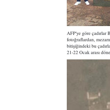
AFP'ye göre çadırlar B
fotoğraflardan, mezarın
bitişiğindeki bu çadır
21-22 Ocak arası dönem