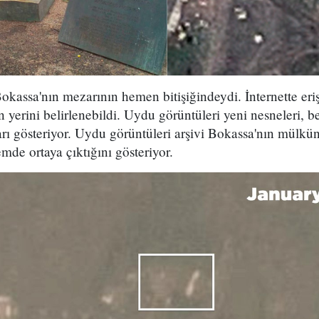
okassa'nın mezarının hemen bitişiğindeydi. İnternette erişi
 yerini belirlenebildi. Uydu görüntüleri yeni nesneleri, be
ları gösteriyor. Uydu görüntüleri arşivi Bokassa'nın mülkü
de ortaya çıktığını gösteriyor.