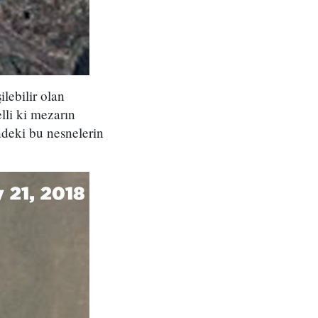
lebilir olan
lli ki mezarın
ndeki bu nesnelerin