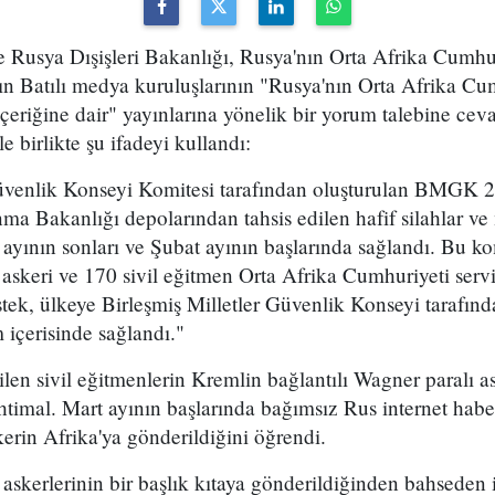
 Rusya Dışişleri Bakanlığı, Rusya'nın Orta Afrika Cumhuri
ın Batılı medya kuruluşlarının "Rusya'nın Orta Afrika Cumh
 içeriğine dair" yayınlarına yönelik bir yorum talebine cevap
e birlikte şu ifadeyi kullandı:
Güvenlik Konseyi Komitesi tarafından oluşturulan BMGK 
ma Bakanlığı depolarından tahsis edilen hafif silahlar v
yının sonları ve Şubat ayının başlarında sağlandı. Bu kom
askeri ve 170 sivil eğitmen Orta Afrika Cumhuriyeti serv
stek, ülkeye Birleşmiş Milletler Güvenlik Konseyi tarafı
 içerisinde sağlandı."
en sivil eğitmenlerin Kremlin bağlantılı Wagner paralı a
ihtimal. Mart ayının başlarında bağımsız Rus internet ha
kerin Afrika'ya gönderildiğini öğrendi.
skerlerinin bir başlık kıtaya gönderildiğinden bahseden 