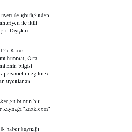
yeti ile işbirliğinden
uriyeti ile ikili
tı. Dışişleri
2127 Kararı
e mühimmat, Orta
itenin bilgisi
is personelini eğitmek
ndan uygulanan
sker grubunun bir
ber kaynağı "znak.com"
ilk haber kaynağı