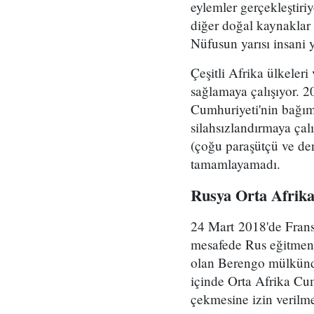
eylemler gerçekleştir
diğer doğal kaynaklar
Nüfusun yarısı insani
Çeşitli Afrika ülkeler
sağlamaya çalışıyor. 
Cumhuriyeti'nin bağıms
silahsızlandırmaya çal
(çoğu paraşütçü ve den
tamamlayamadı.
Rusya Orta Afrika
24 Mart 2018'de Frans
mesafede Rus eğitmenl
olan Berengo mülkünde
içinde Orta Afrika Cum
çekmesine izin verilme