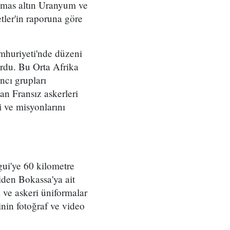
Elmas altın Uranyum ve
ler'in raporuna göre
umhuriyeti'nde düzeni
ordu. Bu Orta Afrika
ncı grupları
an Fransız askerleri
i ve misyonlarını
ui'ye 60 kilometre
iden Bokassa'ya ait
ve askeri üniformalar
nin fotoğraf ve video