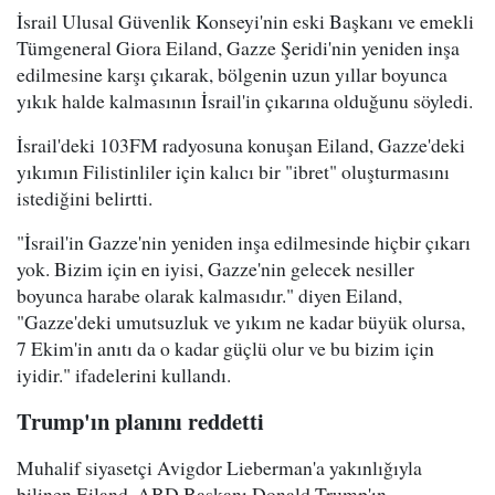
İsrail Ulusal Güvenlik Konseyi'nin eski Başkanı ve emekli
Tümgeneral Giora Eiland, Gazze Şeridi'nin yeniden inşa
edilmesine karşı çıkarak, bölgenin uzun yıllar boyunca
yıkık halde kalmasının İsrail'in çıkarına olduğunu söyledi.
İsrail'deki 103FM radyosuna konuşan Eiland, Gazze'deki
yıkımın Filistinliler için kalıcı bir "ibret" oluşturmasını
istediğini belirtti.
"İsrail'in Gazze'nin yeniden inşa edilmesinde hiçbir çıkarı
yok. Bizim için en iyisi, Gazze'nin gelecek nesiller
boyunca harabe olarak kalmasıdır." diyen Eiland,
"Gazze'deki umutsuzluk ve yıkım ne kadar büyük olursa,
7 Ekim'in anıtı da o kadar güçlü olur ve bu bizim için
iyidir." ifadelerini kullandı.
Trump'ın planını reddetti
Muhalif siyasetçi Avigdor Lieberman'a yakınlığıyla
bilinen Eiland, ABD Başkanı Donald Trump'ın