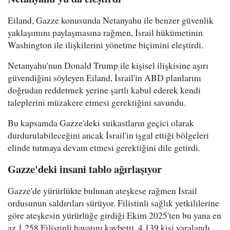
Eiland, Gazze konusunda Netanyahu ile benzer güvenlik
yaklaşımını paylaşmasına rağmen, İsrail hükümetinin
Washington ile ilişkilerini yönetme biçimini eleştirdi.
Netanyahu'nun Donald Trump ile kişisel ilişkisine aşırı
güvendiğini söyleyen Eiland, İsrail'in ABD planlarını
doğrudan reddetmek yerine şartlı kabul ederek kendi
taleplerini müzakere etmesi gerektiğini savundu.
Bu kapsamda Gazze'deki suikastların geçici olarak
durdurulabileceğini ancak İsrail'in işgal ettiği bölgeleri
elinde tutmaya devam etmesi gerektiğini dile getirdi.
Gazze'deki insani tablo ağırlaşıyor
Gazze'de yürürlükte bulunan ateşkese rağmen İsrail
ordusunun saldırıları sürüyor. Filistinli sağlık yetkililerine
göre ateşkesin yürürlüğe girdiği Ekim 2025'ten bu yana en
az 1.258 Filistinli hayatını kaybetti, 4.139 kişi yaralandı.