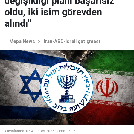
değişikliği planı başarısız
oldu, iki isim görevden
alındı"
Mepa News
>
İran-ABD-İsrail çatışması
Yayınlanma:
07 Ağustos 2026 Cuma 17:17