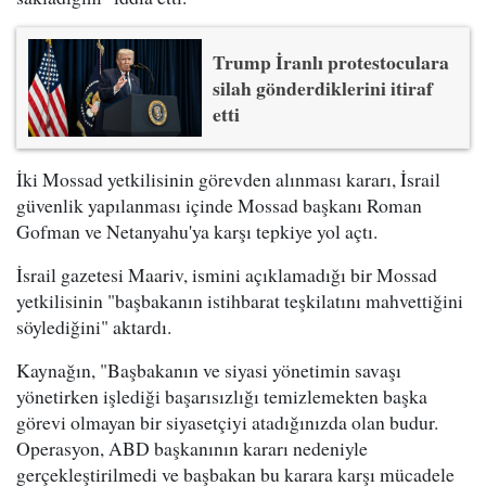
Trump İranlı protestoculara
silah gönderdiklerini itiraf
etti
İki Mossad yetkilisinin görevden alınması kararı, İsrail
güvenlik yapılanması içinde Mossad başkanı Roman
Gofman ve Netanyahu'ya karşı tepkiye yol açtı.
İsrail gazetesi Maariv, ismini açıklamadığı bir Mossad
yetkilisinin "başbakanın istihbarat teşkilatını mahvettiğini
söylediğini" aktardı.
Kaynağın, "Başbakanın ve siyasi yönetimin savaşı
yönetirken işlediği başarısızlığı temizlemekten başka
görevi olmayan bir siyasetçiyi atadığınızda olan budur.
Operasyon, ABD başkanının kararı nedeniyle
gerçekleştirilmedi ve başbakan bu karara karşı mücadele