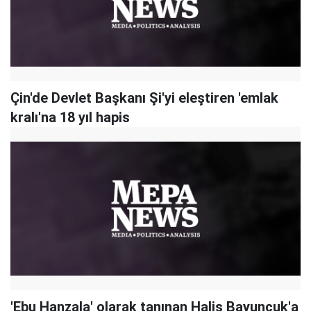
Çin'de Devlet Başkanı Şi'yi eleştiren 'emlak
kralı'na 18 yıl hapis
'Ebu Hanzala' olarak tanınan Halis Bayuncuk'a