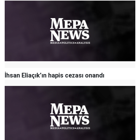
İhsan Eliaçık’ın hapis cezası onandı