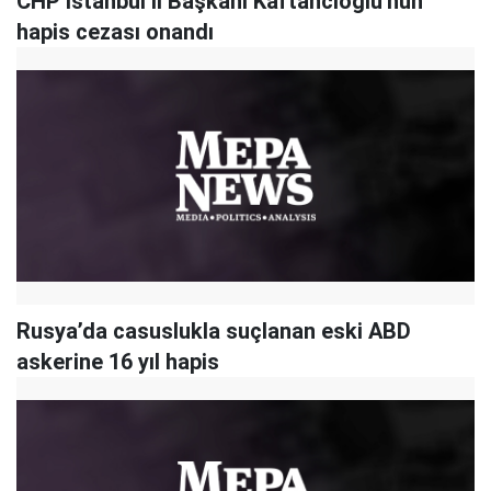
CHP İstanbul İl Başkanı Kaftancıoğlu'nun
hapis cezası onandı
Rusya’da casuslukla suçlanan eski ABD
askerine 16 yıl hapis