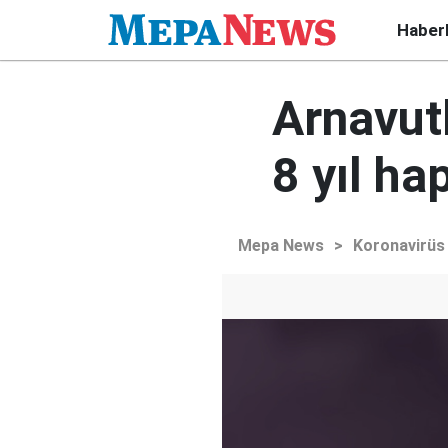
Haber
Arnavutl
8 yıl ha
Mepa News
>
Koronavirüs