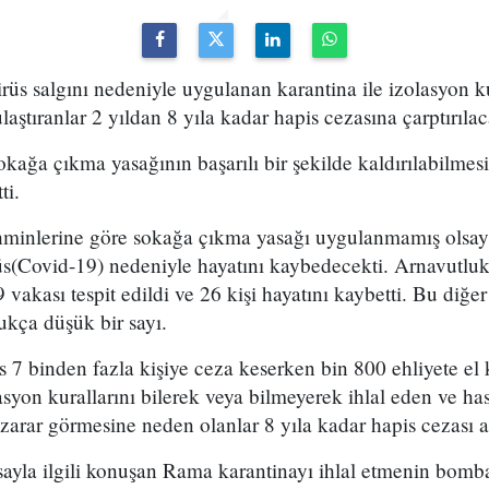
rüs salgını nedeniyle uygulanan karantina ile izolasyon ku
laştıranlar 2 yıldan 8 yıla kadar hapis cezasına çarptırıla
ğa çıkma yasağının başarılı bir şekilde kaldırılabilmesi
ti.
minlerine göre sokağa çıkma yasağı uygulanmamış olsay
rüs(Covid-19) nedeniyle hayatını kaybedecekti. Arnavutlu
 vakası tespit edildi ve 26 kişi hayatını kaybetti. Bu diğer
dukça düşük bir sayı.
is 7 binden fazla kişiye ceza keserken bin 800 ehliyete el
syon kurallarını bilerek veya bilmeyerek ihlal eden ve hast
zarar görmesine neden olanlar 8 yıla kadar hapis cezası a
sayla ilgili konuşan Rama karantinayı ihlal etmenin bomb