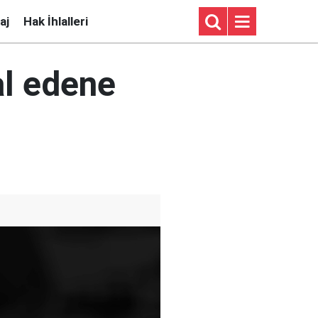
aj
Hak İhlalleri
al edene