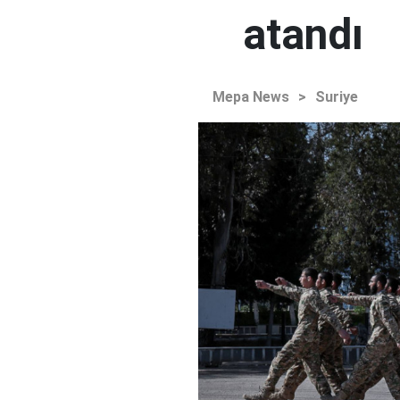
atandı
Mepa News
>
Suriye