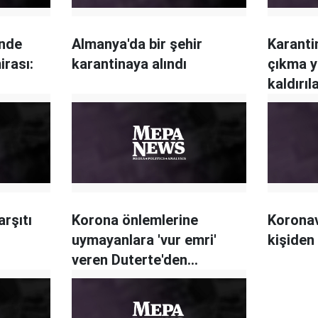
inde
Almanya'da bir şehir
Karanti
irası:
karantinaya alındı
çıkma y
kaldırı
rşıtı
Korona önlemlerine
Koronav
uymayanlara 'vur emri'
kişiden
veren Duterte'den
'sıkıyönetim' tehdidi