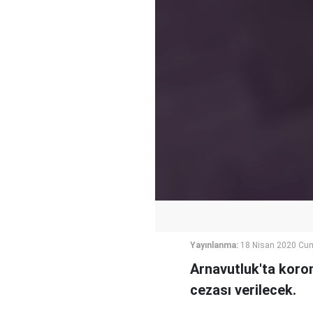
Yayınlanma:
18 Nisan 2020 Cum
Arnavutluk'ta koron
cezası verilecek.