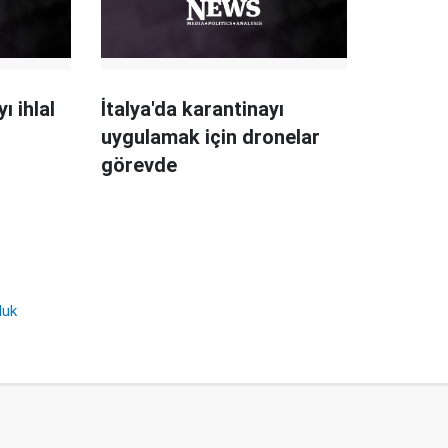
ı ihlal
İtalya'da karantinayı
uygulamak için dronelar
görevde
luk