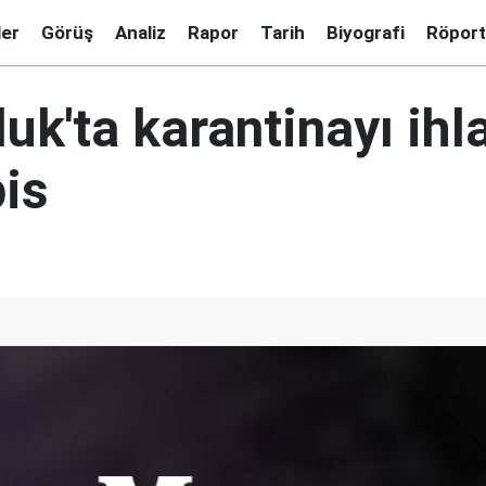
ler
Görüş
Analiz
Rapor
Tarih
Biyografi
Röport
uk'ta karantinayı ihl
pis