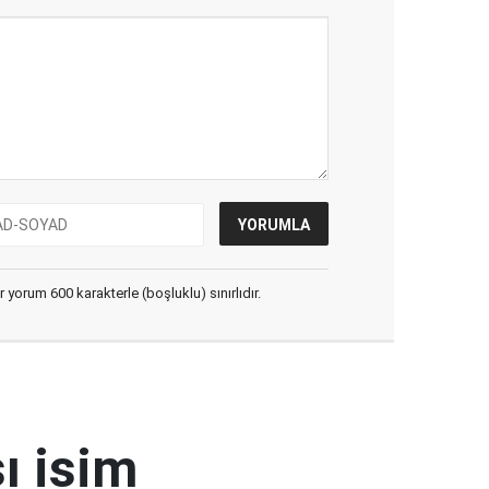
yorum 600 karakterle (boşluklu) sınırlıdır.
ı isim