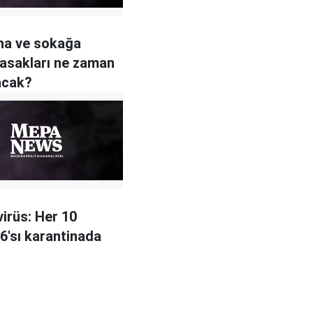
na ve sokağa
asakları ne zaman
lacak?
irüs: Her 10
 6'sı karantinada