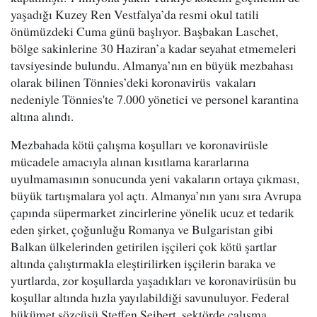
yaşadığı Kuzey Ren Vestfalya’da resmi okul tatili
önümüzdeki Cuma günü başlıyor. Başbakan Laschet,
bölge sakinlerine 30 Haziran’a kadar seyahat etmemeleri
tavsiyesinde bulundu. Almanya’nın en büyük mezbahası
olarak bilinen Tönnies’deki koronavirüs vakaları
nedeniyle Tönnies'te 7.000 yönetici ve personel karantina
altına alındı.
Mezbahada kötü çalışma koşulları ve koronavirüsle
mücadele amacıyla alınan kısıtlama kararlarına
uyulmamasının sonucunda yeni vakaların ortaya çıkması,
büyük tartışmalara yol açtı. Almanya’nın yanı sıra Avrupa
çapında süpermarket zincirlerine yönelik ucuz et tedarik
eden şirket, çoğunluğu Romanya ve Bulgaristan gibi
Balkan ülkelerinden getirilen işçileri çok kötü şartlar
altında çalıştırmakla eleştirilirken işçilerin baraka ve
yurtlarda, zor koşullarda yaşadıkları ve koronavirüsün bu
koşullar altında hızla yayılabildiği savunuluyor. Federal
hükümet sözcüsü Steffen Seibert, sektörde çalışma