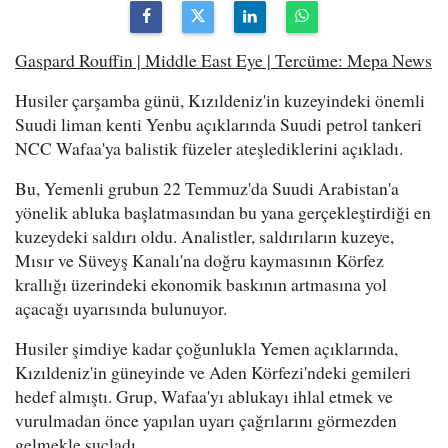
Gaspard Rouffin | Middle East Eye | Tercüme: Mepa News
Husiler çarşamba günü, Kızıldeniz'in kuzeyindeki önemli
Suudi liman kenti Yenbu açıklarında Suudi petrol tankeri
NCC Wafaa'ya balistik füzeler ateşlediklerini açıkladı.
Bu, Yemenli grubun 22 Temmuz'da Suudi Arabistan'a
yönelik abluka başlatmasından bu yana gerçekleştirdiği en
kuzeydeki saldırı oldu. Analistler, saldırıların kuzeye,
Mısır ve Süveyş Kanalı'na doğru kaymasının Körfez
krallığı üzerindeki ekonomik baskının artmasına yol
açacağı uyarısında bulunuyor.
Husiler şimdiye kadar çoğunlukla Yemen açıklarında,
Kızıldeniz'in güneyinde ve Aden Körfezi'ndeki gemileri
hedef almıştı. Grup, Wafaa'yı ablukayı ihlal etmek ve
vurulmadan önce yapılan uyarı çağrılarını görmezden
gelmekle suçladı.