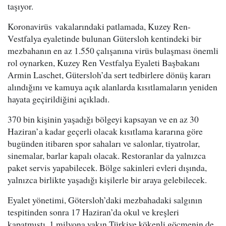
taşıyor.
Koronavirüs vakalarındaki patlamada, Kuzey Ren-
Vestfalya eyaletinde bulunan Gütersloh kentindeki bir
mezbahanın en az 1.550 çalışanına virüs bulaşması önemli
rol oynarken, Kuzey Ren Vestfalya Eyaleti Başbakanı
Armin Laschet, Gütersloh’da sert tedbirlere dönüş kararı
alındığını ve kamuya açık alanlarda kısıtlamaların yeniden
hayata geçirildiğini açıkladı.
370 bin kişinin yaşadığı bölgeyi kapsayan ve en az 30
Haziran’a kadar geçerli olacak kısıtlama kararına göre
bugünden itibaren spor sahaları ve salonlar, tiyatrolar,
sinemalar, barlar kapalı olacak. Restoranlar da yalnızca
paket servis yapabilecek. Bölge sakinleri evleri dışında,
yalnızca birlikte yaşadığı kişilerle bir araya gelebilecek.
Eyalet yönetimi, Götersloh’daki mezbahadaki salgının
tespitinden sonra 17 Haziran’da okul ve kreşleri
kapatmıştı. 1 milyona yakın Türkiye kökenli göçmenin de