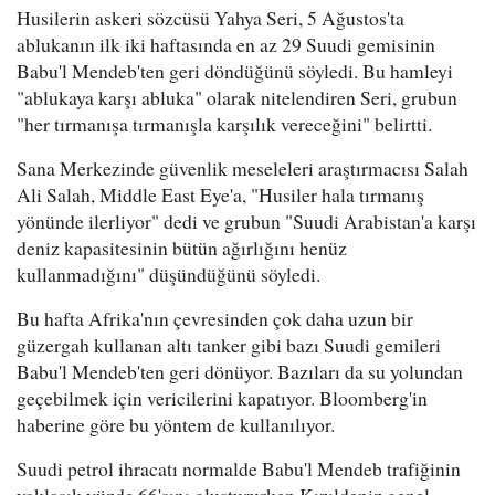
Husilerin askeri sözcüsü Yahya Seri, 5 Ağustos'ta
ablukanın ilk iki haftasında en az 29 Suudi gemisinin
Babu'l Mendeb'ten geri döndüğünü söyledi. Bu hamleyi
"ablukaya karşı abluka" olarak nitelendiren Seri, grubun
"her tırmanışa tırmanışla karşılık vereceğini" belirtti.
Sana Merkezinde güvenlik meseleleri araştırmacısı Salah
Ali Salah, Middle East Eye'a, "Husiler hala tırmanış
yönünde ilerliyor" dedi ve grubun "Suudi Arabistan'a karşı
deniz kapasitesinin bütün ağırlığını henüz
kullanmadığını" düşündüğünü söyledi.
Bu hafta Afrika'nın çevresinden çok daha uzun bir
güzergah kullanan altı tanker gibi bazı Suudi gemileri
Babu'l Mendeb'ten geri dönüyor. Bazıları da su yolundan
geçebilmek için vericilerini kapatıyor. Bloomberg'in
haberine göre bu yöntem de kullanılıyor.
Suudi petrol ihracatı normalde Babu'l Mendeb trafiğinin
yaklaşık yüzde 66'sını oluştururken Kızıldeniz genel