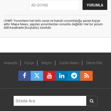
UYARI: Yorumların her türlü cezai ve hukuki sorumluluğu yazan kişiye
aittir. Mepa News, yapılan yorumlardan sorumlu değildir. Her bir yorum
600 karakterle (boşluklu) sınırlıdır.
Anasayfa
Künye
İletişim
Gizlilik İlkeleri
Sitene Ekle