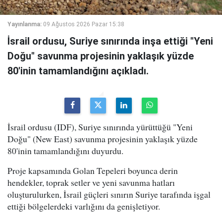
Yayınlanma:
09 Ağustos 2026 Pazar 15:38
İsrail ordusu, Suriye sınırında inşa ettiği "Yeni
Doğu" savunma projesinin yaklaşık yüzde
80'inin tamamlandığını açıkladı.
İsrail ordusu (IDF), Suriye sınırında yürüttüğü "Yeni
Doğu" (New East) savunma projesinin yaklaşık yüzde
80'inin tamamlandığını duyurdu.
Proje kapsamında Golan Tepeleri boyunca derin
hendekler, toprak setler ve yeni savunma hatları
oluşturulurken, İsrail güçleri sınırın Suriye tarafında işgal
ettiği bölgelerdeki varlığını da genişletiyor.