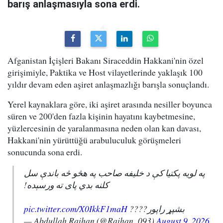
barış anlaşmasıyla sona erdi.
Afganistan İçişleri Bakanı Siraceddin Hakkani'nin özel
girişimiyle, Paktika ve Host vilayetlerinde yaklaşık 100
yıldır devam eden aşiret anlaşmazlığı barışla sonuçlandı.
Yerel kaynaklara göre, iki aşiret arasında nesiller boyunca
süren ve 200'den fazla kişinin hayatını kaybetmesine,
yüzlercesinin de yaralanmasına neden olan kan davası,
Hakkani'nin yürüttüğü arabuluculuk görüşmeleri
sonucunda sona erdi.
په لویه پکتیا کې د خلیفه صاحب په هڅو څه باندې سل
کلنه بدي پای ته ورسېده!
pic.twitter.com/X0IkkF1maH
بشپړ راپور????
— Abdullah Raihan (@Raihan_093)
August 9, 2026