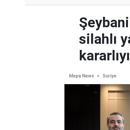
Şeybani:
silahlı 
kararlıy
Mepa News
>
Suriye