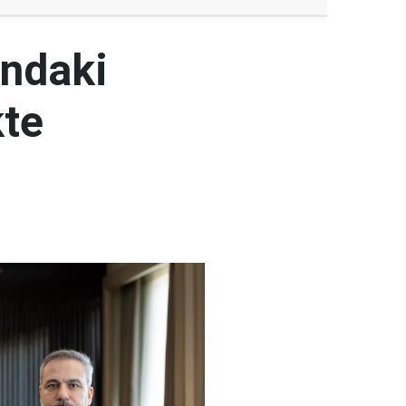
ındaki
kte