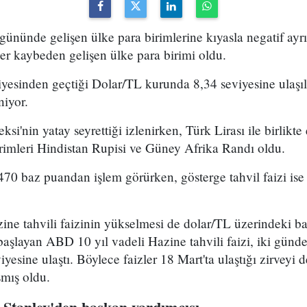
 gününde gelişen ülke para birimlerine kıyasla negatif ay
ğer kaybeden gelişen ülke para birimi oldu.
viyesinden geçtiği Dolar/TL kurunda 8,34 seviyesine ulaşı
niyor.
i'nin yatay seyrettiği izlenirken, Türk Lirası ile birlikte
rimleri Hindistan Rupisi ve Güney Afrika Randı oldu.
 470 baz puandan işlem görürken, gösterge tahvil faizi is
ne tahvili faizinin yükselmesi de dolar/TL üzerindeki bas
aşlayan ABD 10 yıl vadeli Hazine tahvili faizi, iki günd
yesine ulaştı. Böylece faizler 18 Mart'ta ulaştığı zirveyi
şmış oldu.