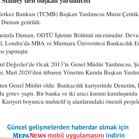
tanley'den başkan yardımcısı
erkez Bankası (TCMB) Başkan Yardımcısı Murat Çetinka
a Duman getirildi.
Mustafa Duman, ODTÜ İşletme Bölümü mezunudur. Devam
, Londra’da MBA ve Marmara Üniversitesi Bankacılık En
sı yapmıştır.
l Değerler’de Ocak 2013’te Genel Müdür Yardımcısı, Şu
, Mart 2020’den itibaren Yönetim Kurulu Başkan Yardımc
ten Genel Müdür oldu. Bankacılık kariyerinde Denetim, 
a görev yaptı. Bir banka ve iki aracı kurum kuruluşunda
ı. Kariyeri boyunca muhtelif iş alanlarındaki önemli projel