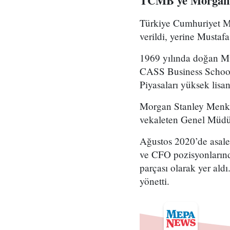
TCMB'ye Morgan S
Türkiye Cumhuriyet M
verildi, yerine Mustaf
1969 yılında doğan 
CASS Business School
Piyasaları yüksek lisan
Morgan Stanley Menku
vekaleten Genel Müdür
Ağustos 2020’de asale
ve CFO pozisyonlarınd
parçası olarak yer ald
yönetti.