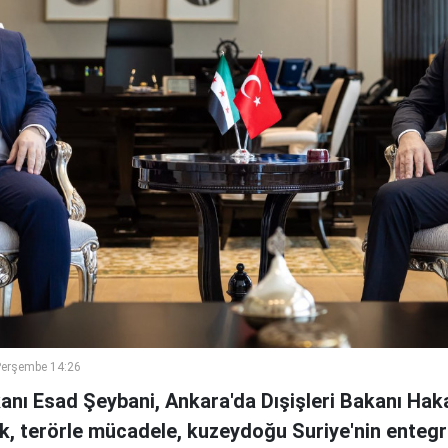
Perşembe 14:26
kanı Esad Şeybani, Ankara'da Dışişleri Bakanı Haka
, terörle mücadele, kuzeydoğu Suriye'nin entegr