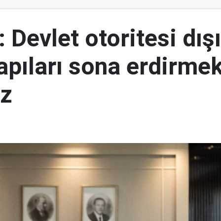
 Devlet otoritesi dış
yapıları sona erdirme
ız