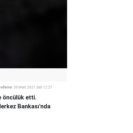
elleme:
30 Mart 2021 Salı 12:27
 öncülük etti.
Merkez Bankası'nda