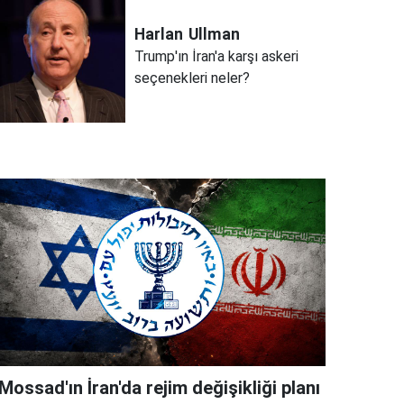
Harlan
Ullman
Trump'ın İran'a karşı askeri
seçenekleri neler?
Mossad'ın İran'da rejim değişikliği planı