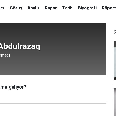
ler
Görüş
Analiz
Rapor
Tarih
Biyografi
Röport
 Abdulrazaq
ırmacı
ama geliyor?