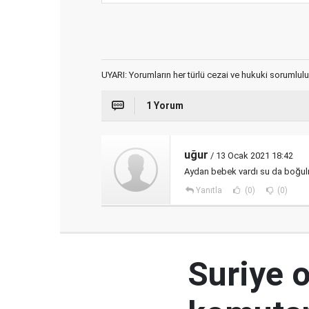
UYARI: Yorumların her türlü cezai ve hukuki sorumlulu
1 Yorum
uğur
/ 13 Ocak 2021 18:42
Aydan bebek vardı su da boğulm
Yanıtla
(0)
(0)
Suriye 