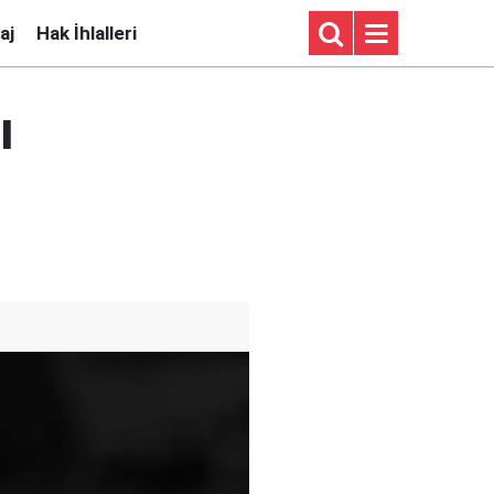
aj
Hak İhlalleri
ı