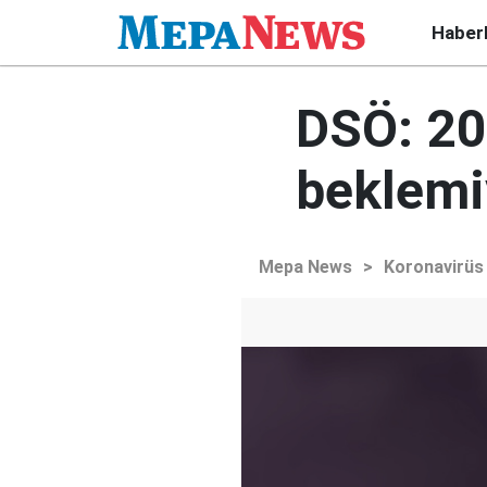
Haber
DSÖ: 202
beklemi
Mepa News
>
Koronavirüs