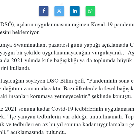
(DSÖ), aşıların uygulanmasına rağmen Kovid-19 pandemis
mesini beklemiyor.
mya Swaminathan, pazartesi günü yaptığı açıklamada Co
yaygın bir şekilde uygulanamayacağını vurgulayarak, "Aşı
 da 2021 yılında kitle bağışıklığı ya da toplumda büyük ç
rini kullandı.
 ulaşacağını söyleyen DSÖ Bilim Şefi, "Pandeminin sona 
 dağıtımı zaman alacaktır. Bazı ülkelerde kitlesel bağışık
aki insanları korumaya yetmeyecektir." şeklinde konuştu.
z 2021 sonuna kadar Covid-19 tedbirlerinin uygulaması
erek, "İşe yarayan tedbirlerin var olduğu unutulmamalı. To
 ve tedbirleri en az bu yıl sonuna kadar uygulamaları ge
mli." açıklamasında bulundu.