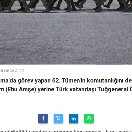
Perşembe 21:13
ama'da görev yapan 62. Tümen'in komutanlığını de
m (Ebu Amşe) yerine Türk vatandaşı Tuğgenera
uda yürüttüğü yeniden yapılanma kapsamında Hama merke