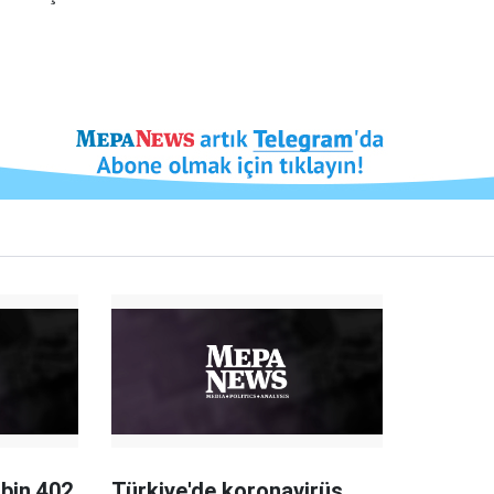
 bin 402
Türkiye'de koronavirüs