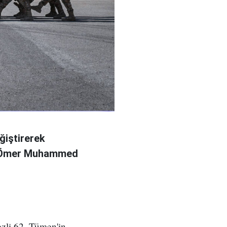
ğiştirerek
l Ömer Muhammed
zli 62. Tümen'in