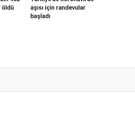
 öldü
aşısı için randevular
başladı