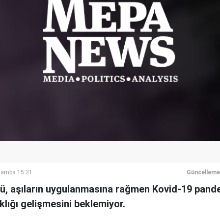
şamba 15:31
Güncelleme
ü, aşıların uygulanmasına rağmen Kovid-19 pande
klığı gelişmesini beklemiyor.