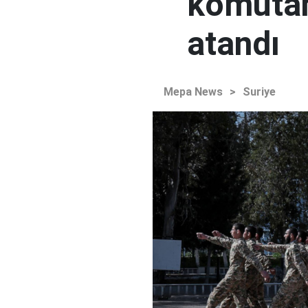
komutan
atandı
Mepa News
>
Suriye