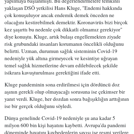
yapılmaya başlanmıştı. Bu değerlendirmelere temkinli
yaklaşan DSÖ yetkilisi Hans Kluge, "Endemi hakkında
çok konuşuluyor ancak endemik demek önceden ne
olacağını kestirebilmek demektir. Koronavirüs bizi birçok
kez şaşırttı bu nedenle çok dikkatli olmamız gerekiyor"
diye konuştu. Kluge, artık bulaşı engellemekten ziyade
risk grubundaki insanları korumanın öncelikli olduğunu
belirtti. Uzman, durumun sağlık sisteminin Covid-19
nedeniyle yük altına girmeyecek ve kesintiye uğrayan
temel sağlık hizmetlerine devam edilebilecek şekilde
isikrara kavuşturulması gerektiğini ifade etti.
Kluge pandeminin sona erdirilmesi için dördüncü doz
aşının gerekli olup olmayacağı sorusuna ise çekimser bir
yanıt verdi. Kluge, her dozdan sonra bağışıklığın arttığının
ise bir gerçek olduğunu söyledi.
Dünya genelinde Covid-19 nedeniyle şu ana kadar 5
milyon 600 bin kişi hayatını kaybetti. Avrupa'da pandemi
döneminde hayatını kaybedenlerin sayısı ise resmi verilere