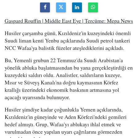
Gaspard Rouffin | Middle East Eye | Tercüme: Mepa News
Husiler çarşamba günü, Kızıldeniz'in kuzeyindeki önemli
Suudi liman kenti Yenbu açıklarında Suudi petrol tankeri
NCC Wafaa'ya balistik füzeler ateşlediklerini açıkladı.
Bu, Yemenli grubun 22 Temmuz'da Suudi Arabistan'a
yönelik abluka başlatmasından bu yana gerçekleştirdiği en
kuzeydeki saldırı oldu. Analistler, saldırıların kuzeye,
Mısır ve Süveyş Kanalı'na doğru kaymasının Körfez
krallığı üzerindeki ekonomik baskının artmasına yol
açacağı uyarısında bulunuyor.
Husiler şimdiye kadar çoğunlukla Yemen açıklarında,
Kızıldeniz'in güneyinde ve Aden Körfezi'ndeki gemileri
hedef almıştı. Grup, Wafaa'yı ablukayı ihlal etmek ve
vurulmadan önce yapılan uyarı çağrılarını görmezden