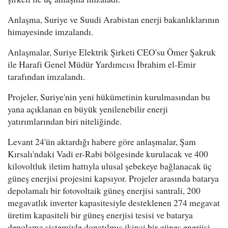
Anlaşma, Suriye ve Suudi Arabistan enerji bakanlıklarının
himayesinde imzalandı.
Anlaşmalar, Suriye Elektrik Şirketi CEO'su Ömer Şakruk
ile Harafi Genel Müdür Yardımcısı İbrahim el-Emir
tarafından imzalandı.
Projeler, Suriye'nin yeni hükümetinin kurulmasından bu
yana açıklanan en büyük yenilenebilir enerji
yatırımlarından biri niteliğinde.
Levant 24'ün aktardığı habere göre anlaşmalar, Şam
Kırsalı'ndaki Vadi er-Rabi bölgesinde kurulacak ve 400
kilovoltluk iletim hattıyla ulusal şebekeye bağlanacak üç
güneş enerjisi projesini kapsıyor. Projeler arasında batarya
depolamalı bir fotovoltaik güneş enerjisi santrali, 200
megavatlık inverter kapasitesiyle desteklenen 274 megavat
üretim kapasiteli bir güneş enerjisi tesisi ve batarya
depolama sistemiyle donatılmış ikinci bir güneş enerjisi