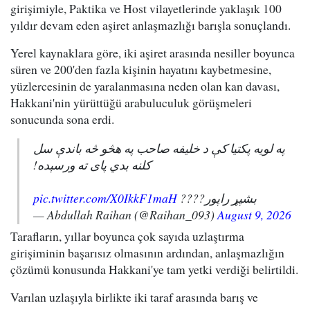
girişimiyle, Paktika ve Host vilayetlerinde yaklaşık 100
yıldır devam eden aşiret anlaşmazlığı barışla sonuçlandı.
Yerel kaynaklara göre, iki aşiret arasında nesiller boyunca
süren ve 200'den fazla kişinin hayatını kaybetmesine,
yüzlercesinin de yaralanmasına neden olan kan davası,
Hakkani'nin yürüttüğü arabuluculuk görüşmeleri
sonucunda sona erdi.
په لویه پکتیا کې د خلیفه صاحب په هڅو څه باندې سل
کلنه بدي پای ته ورسېده!
pic.twitter.com/X0IkkF1maH
بشپړ راپور????
— Abdullah Raihan (@Raihan_093)
August 9, 2026
Tarafların, yıllar boyunca çok sayıda uzlaştırma
girişiminin başarısız olmasının ardından, anlaşmazlığın
çözümü konusunda Hakkani'ye tam yetki verdiği belirtildi.
Varılan uzlaşıyla birlikte iki taraf arasında barış ve