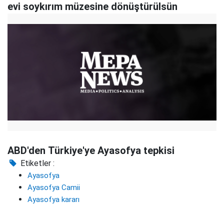
evi soykırım müzesine dönüştürülsün
ABD'den Türkiye'ye Ayasofya tepkisi
Etiketler :
Ayasofya
Ayasofya Camii
Ayasofya kararı