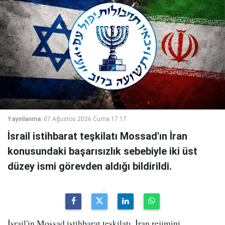
Yayınlanma:
07 Ağustos 2026 Cuma 17:17
İsrail istihbarat teşkilatı Mossad'ın İran
konusundaki başarısızlık sebebiyle iki üst
düzey ismi görevden aldığı bildirildi.
İsrail'in Mossad istihbarat teşkilatı, İran rejimini