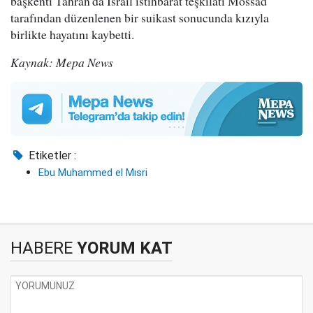
başkenti Tahran'da İsrail istihbarat teşkilatı Mossad
tarafından düzenlenen bir suikast sonucunda kızıyla
birlikte hayatını kaybetti.
Kaynak: Mepa News
Etiketler :
Ebu Muhammed el Mısri
HABERE
YORUM KAT