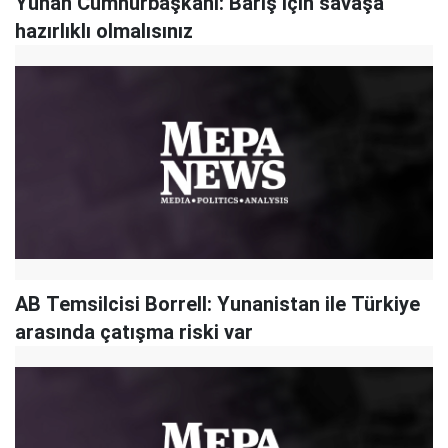
Yunan Cumhurbaşkanı: Barış için savaşa
hazırlıklı olmalısınız
AB Temsilcisi Borrell: Yunanistan ile Türkiye
arasında çatışma riski var