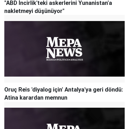
"ABD İncirlik'teki askerlerini Yunanistan'a
nakletmeyi düşünüyor"
Oruç Reis 'diyalog için' Antalya'ya geri döndü:
Atina karardan memnun