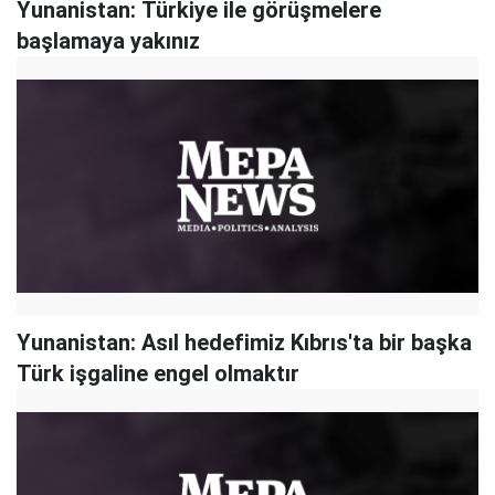
Yunanistan: Türkiye ile görüşmelere
başlamaya yakınız
Yunanistan: Asıl hedefimiz Kıbrıs'ta bir başka
Türk işgaline engel olmaktır