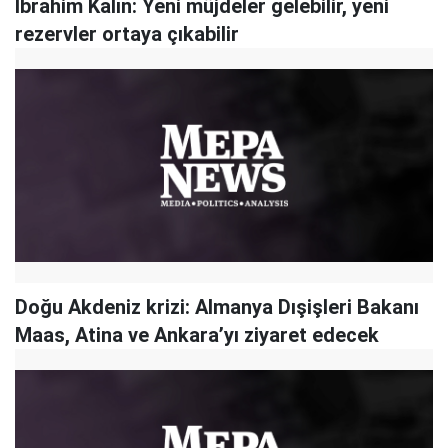
İbrahim Kalın: Yeni müjdeler gelebilir, yeni
rezervler ortaya çıkabilir
Doğu Akdeniz krizi: Almanya Dışişleri Bakanı
Maas, Atina ve Ankara’yı ziyaret edecek