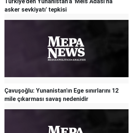
Türkiye'den Yunanistan'a 'Meis Adası'na
asker sevkiyatı' tepkisi
Çavuşoğlu: Yunanistan'ın Ege sınırlarını 12
mile çıkarması savaş nedenidir