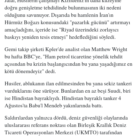
Jalal, Husilerin çatışmayı Kızıldeniz'in daha kuzeyine
doğru genişletme tehdidinde bulunmasının iki nedeni
olduğunu savunuyor. Dışarıda bu hamlenin İran'ın
Hürmüz Boğazı konusundaki "pazarlık gücünü" artırmayı
amaçladığını, içeride ise "Riyad üzerindeki zorlayıcı
baskıyı yeniden tesis etmeyi" hedeflediğini söyledi.
Gemi takip şirketi Kpler'de analist olan Matthew Wright
bu hafta BBC'ye, "Ham petrol ticaretine yönelik tehdit
açısından bu krizin başlangıcından bu yana yaşadığımız en
kötü dönemdeyiz" dedi.
Husiler, ablukanın ilan edilmesinden bu yana sekiz tankeri
vurduklarını öne sürüyor. Bunlardan en az beşi Suudi, biri
ise Hindistan bayraklıydı. Hindistan bayraklı tanker 4
Ağustos'ta Babu'l Mendeb yakınlarında battı.
Saldırılardan yalnızca dördü, deniz güvenliği olaylarında
uluslararası referans noktası olan Birleşik Krallık Deniz
Ticareti Operasyonları Merkezi (UKMTO) tarafından