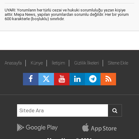
UYARI: Yorumların her türlü cezai ve hukuki sorumluluğu yazan kişiye
aittir. Mepa News, yapılan yorumlardan sorumlu değildir. Her bir yorum
600 karakterle (boşluklu) sınırlıdır.
Anasayfa
Künye
İletişim
Gizlilik İlkeleri
Sitene Ekle