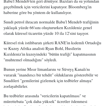
Babu'l Mendeb'ten geri dönüyor. Bazıları da su yolundan
geçebilmek için vericilerini kapatıyor. Bloomberg'in
haberine göre bu yöntem de kullanılıyor.
Suudi petrol ihracatı normalde Babu'l Mendeb trafiğinin
yaklaşık yüzde 66'sını oluştururken Kızıldeniz genel
olarak küresel ticaretin yüzde 10 ila 12'sini taşıyor.
Küresel risk istihbaratı şirketi RANE'in kıdemli Ortadoğu
ve Kuzey Afrika analisti Ryan Bohl, Husilerin
Kızıldeniz'in kuzeyindeki "bütün trafiği" kapatmasının
"muhtemel olmadığını" söyledi.
Bunun yerine Mısır limanlarını ve Süveyş Kanalı'nı
vurarak "inandırıcı bir tehdit" olduklarını gösterebilir ve
Suudileri "gemilerini gizlemek için tedbirler almaya"
zorlayabilirler.
Bu tedbirler arasında "vericilerin kapatılması" ve
mürettebata "çok daha yüksek" ücretler ödenmesi