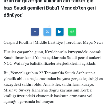
uzun bir güzergah kullanan altı tanker gibi
bazı Suudi gemileri Babu'l Mendeb'ten geri
dönüyor."
Gaspard Rouffin | Middle East Eye | Tercüme: Mepa News
Husiler çarşamba günü, Kızıldeniz'in kuzeyindeki önemli
Suudi liman kenti Yenbu açıklarında Suudi petrol tankeri
NCC Wafaa'ya balistik füzeler ateşlediklerini açıkladı.
Bu, Yemenli grubun 22 Temmuz'da Suudi Arabistan'a
yönelik abluka başlatmasından bu yana gerçekleştirdiği en
kuzeydeki saldırı oldu. Analistler, saldırıların kuzeye,
Mısır ve Süveyş Kanalı'na doğru kaymasının Körfez
krallığı üzerindeki ekonomik baskının artmasına yol
açacağı uyarısında bulunuyor.