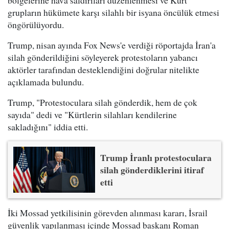
grupların hükümete karşı silahlı bir isyana öncülük etmesi
öngörülüyordu.
Trump, nisan ayında Fox News'e verdiği röportajda İran'a
silah gönderildiğini söyleyerek protestoların yabancı
aktörler tarafından desteklendiğini doğrular nitelikte
açıklamada bulundu.
Trump, "Protestoculara silah gönderdik, hem de çok
sayıda" dedi ve "Kürtlerin silahları kendilerine
sakladığını" iddia etti.
Trump İranlı protestoculara
silah gönderdiklerini itiraf
etti
İki Mossad yetkilisinin görevden alınması kararı, İsrail
güvenlik yapılanması içinde Mossad başkanı Roman