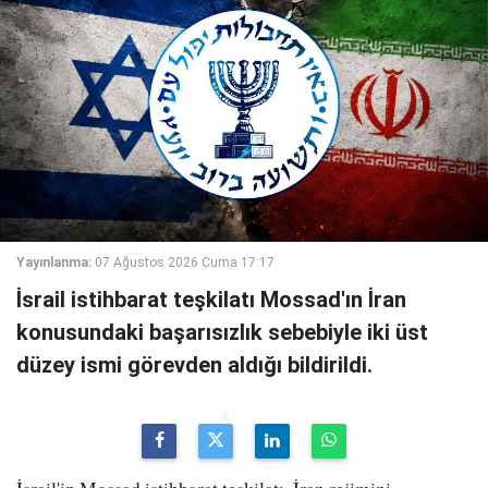
Yayınlanma:
07 Ağustos 2026 Cuma 17:17
İsrail istihbarat teşkilatı Mossad'ın İran
konusundaki başarısızlık sebebiyle iki üst
düzey ismi görevden aldığı bildirildi.
İsrail'in Mossad istihbarat teşkilatı, İran rejimini