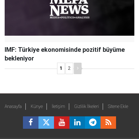
IMF: Türkiye ekonomisinde pozitif büyüme
bekleniyor
1
2
Anasayfa
Künye
İletişim
Gizlilik İlkeleri
Sitene Ekle