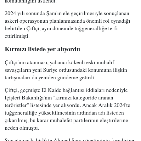
komutanlığını üstlendi.
2024 yılı sonunda Şam'ın ele geçirilmesiyle sonuçlanan
askeri operasyonun planlanmasında önemli rol oynadığı
belirtilen Çiftçi, aynı dönemde tuğgeneralliğe terfi
ettirilmişti.
Kırmızı listede yer alıyordu
Çiftçi'nin atanması, yabancı kökenli eski muhalif
savaşçıların yeni Suriye ordusundaki konumuna ilişkin
tartışmaları da yeniden gündeme getirdi.
Çiftçi, geçmişte El Kaide bağlantısı iddiaları nedeniyle
İçişleri Bakanlığı'nın "kırmızı kategoride aranan
teröristler" listesinde yer alıyordu. Ancak Aralık 2024'te
tuğgeneralliğe yükseltilmesinin ardından adı listeden
çıkarılmış, bu karar muhalefet partilerinin eleştirilerine
neden olmuştu.
Son atamayla birlikte Ahmed Şara yönetiminin, kendisine