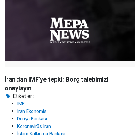
İran'dan IMF'ye tepki: Borç talebimizi
onaylayın
Etiketler :
IMF
İran Ekonomisi
Dünya Bankası
Koronavirüs İran
İslam Kalkınma Bankası