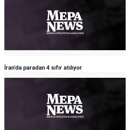
​İran'da paradan 4 sıfır atılıyor