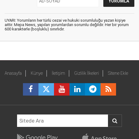
UYARI: Yorumların her türlü cezai ve hukuki sorumluluğu yazan kişiye
aittir. Mepa News, yapılan yorumlardan sorumlu değildir. Her bir yorum
600 karakterle (boşluklu) sınırlıdır.
Anasayfa
Künye
İletişim
Gizlilik İlkeleri
Sitene Ekle