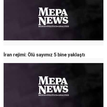
İran rejimi: Ölü sayımız 5 bine yaklaştı