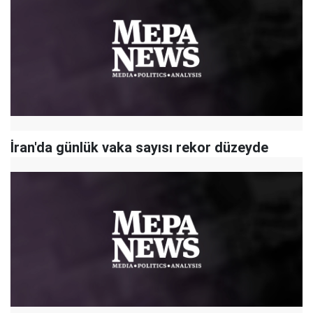
İran'da günlük vaka sayısı rekor düzeyde