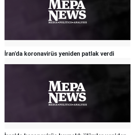
İran'da koronavirüs yeniden patlak verdi