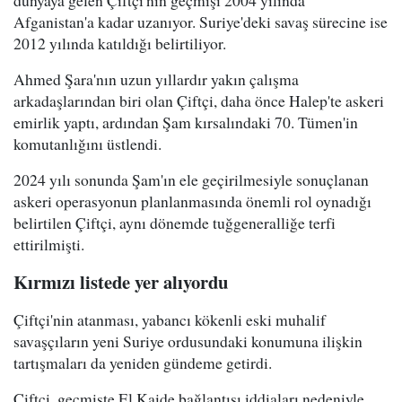
dünyaya gelen Çiftçi'nin geçmişi 2004 yılında
Afganistan'a kadar uzanıyor. Suriye'deki savaş sürecine ise
2012 yılında katıldığı belirtiliyor.
Ahmed Şara'nın uzun yıllardır yakın çalışma
arkadaşlarından biri olan Çiftçi, daha önce Halep'te askeri
emirlik yaptı, ardından Şam kırsalındaki 70. Tümen'in
komutanlığını üstlendi.
2024 yılı sonunda Şam'ın ele geçirilmesiyle sonuçlanan
askeri operasyonun planlanmasında önemli rol oynadığı
belirtilen Çiftçi, aynı dönemde tuğgeneralliğe terfi
ettirilmişti.
Kırmızı listede yer alıyordu
Çiftçi'nin atanması, yabancı kökenli eski muhalif
savaşçıların yeni Suriye ordusundaki konumuna ilişkin
tartışmaları da yeniden gündeme getirdi.
Çiftçi, geçmişte El Kaide bağlantısı iddiaları nedeniyle