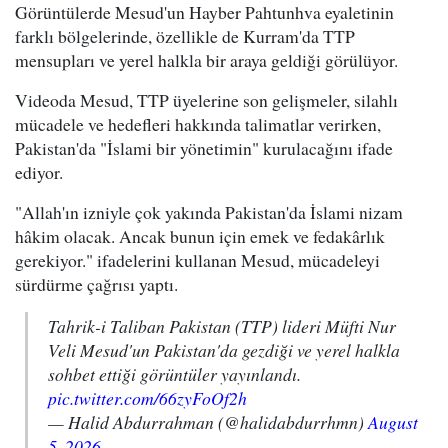
Görüntülerde Mesud'un Hayber Pahtunhva eyaletinin
farklı bölgelerinde, özellikle de Kurram'da TTP
mensupları ve yerel halkla bir araya geldiği görülüyor.
Videoda Mesud, TTP üyelerine son gelişmeler, silahlı
mücadele ve hedefleri hakkında talimatlar verirken,
Pakistan'da "İslami bir yönetimin" kurulacağını ifade
ediyor.
"Allah'ın izniyle çok yakında Pakistan'da İslami nizam
hâkim olacak. Ancak bunun için emek ve fedakârlık
gerekiyor." ifadelerini kullanan Mesud, mücadeleyi
sürdürme çağrısı yaptı.
Tahrik-i Taliban Pakistan (TTP) lideri Müfti Nur
Veli Mesud'un Pakistan'da gezdiği ve yerel halkla
sohbet ettiği görüntüler yayınlandı.
pic.twitter.com/66zyFoOf2h
— Halid Abdurrahman (@halidabdurrhmn)
August
5, 2026