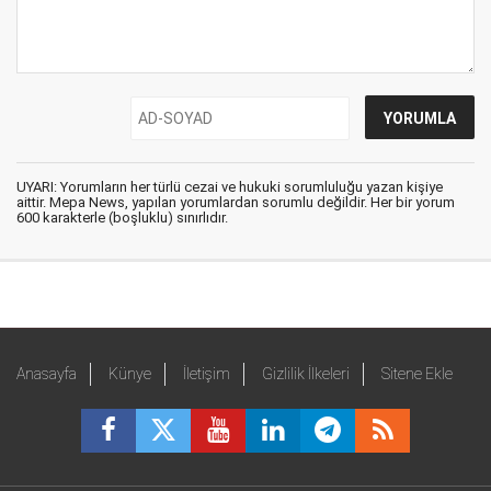
UYARI: Yorumların her türlü cezai ve hukuki sorumluluğu yazan kişiye
aittir. Mepa News, yapılan yorumlardan sorumlu değildir. Her bir yorum
600 karakterle (boşluklu) sınırlıdır.
Anasayfa
Künye
İletişim
Gizlilik İlkeleri
Sitene Ekle