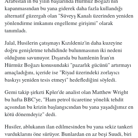
Arabistan'ın bu yılın başlarında Hürmüz Boğazı'nın
kapanmasından bu yana giderek daha fazla kullandığı
alternatif güzergah olan "Süveyş Kanalı üzerinden yeniden
yönlendirme imkanını engelleme girişimi" olarak
tanımladı.
Jalal, Husilerin çatışmayı Kızıldeniz'in daha kuzeyine
doğru genişletme tehdidinde bulunmasının iki nedeni
olduğunu savunuyor. Dışarıda bu hamlenin İran'ın
Hürmüz Boğazı konusundaki "pazarlık gücünü" artırmayı
amaçladığını, içeride ise "Riyad üzerindeki zorlayıcı
baskıyı yeniden tesis etmeyi" hedeflediğini söyledi.
Gemi takip şirketi Kpler'de analist olan Matthew Wright
bu hafta BBC'ye, "Ham petrol ticaretine yönelik tehdit
açısından bu krizin başlangıcından bu yana yaşadığımız en
kötü dönemdeyiz" dedi.
Husiler, ablukanın ilan edilmesinden bu yana sekiz tankeri
vurduklarını öne sürüyor. Bunlardan en az beşi Suudi, biri