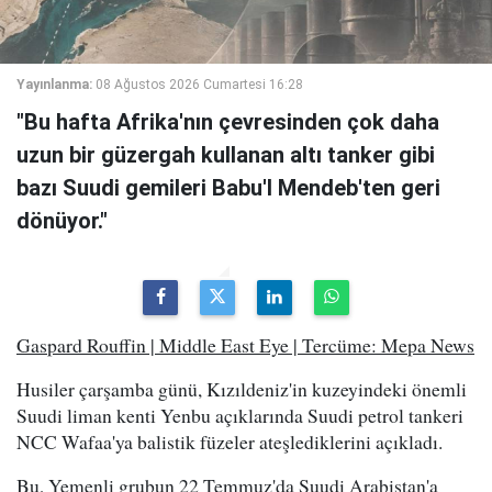
Yayınlanma:
08 Ağustos 2026 Cumartesi 16:28
"Bu hafta Afrika'nın çevresinden çok daha
uzun bir güzergah kullanan altı tanker gibi
bazı Suudi gemileri Babu'l Mendeb'ten geri
dönüyor."
Gaspard Rouffin | Middle East Eye | Tercüme: Mepa News
Husiler çarşamba günü, Kızıldeniz'in kuzeyindeki önemli
Suudi liman kenti Yenbu açıklarında Suudi petrol tankeri
NCC Wafaa'ya balistik füzeler ateşlediklerini açıkladı.
Bu, Yemenli grubun 22 Temmuz'da Suudi Arabistan'a