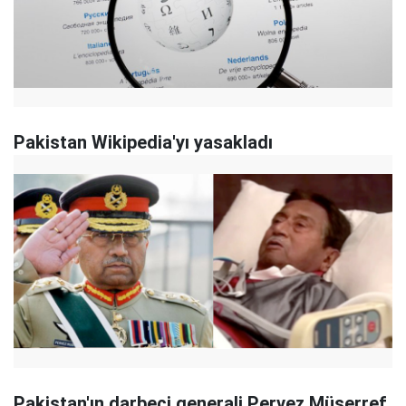
Pakistan Wikipedia'yı yasakladı
Pakistan'ın darbeci generali Pervez Müşerref