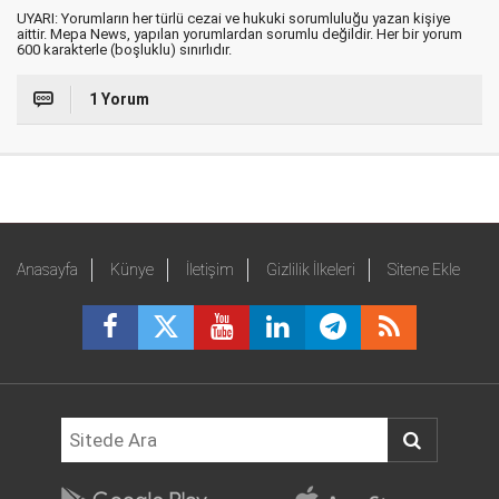
UYARI: Yorumların her türlü cezai ve hukuki sorumluluğu yazan kişiye
aittir. Mepa News, yapılan yorumlardan sorumlu değildir. Her bir yorum
600 karakterle (boşluklu) sınırlıdır.
1 Yorum
Anasayfa
Künye
İletişim
Gizlilik İlkeleri
Sitene Ekle