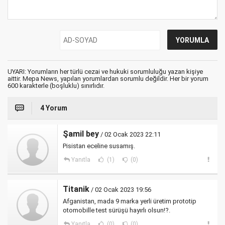
UYARI: Yorumların her türlü cezai ve hukuki sorumluluğu yazan kişiye
aittir. Mepa News, yapılan yorumlardan sorumlu değildir. Her bir yorum
600 karakterle (boşluklu) sınırlıdır.
4 Yorum
Şamil bey
/ 02 Ocak 2023 22:11
Pisistan eceline susamış.
Yanıtla
(1)
(0)
Titanik
/ 02 Ocak 2023 19:56
Afganistan, mada 9 marka yerli üretim prototip
otomobille test sürüşü hayırlı olsun!?.
Yanıtla
(0)
(0)