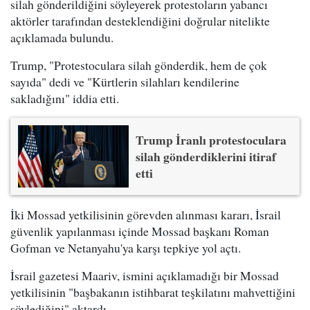
silah gönderildiğini söyleyerek protestoların yabancı
aktörler tarafından desteklendiğini doğrular nitelikte
açıklamada bulundu.
Trump, "Protestoculara silah gönderdik, hem de çok
sayıda" dedi ve "Kürtlerin silahları kendilerine
sakladığını" iddia etti.
Trump İranlı protestoculara
silah gönderdiklerini itiraf
etti
İki Mossad yetkilisinin görevden alınması kararı, İsrail
güvenlik yapılanması içinde Mossad başkanı Roman
Gofman ve Netanyahu'ya karşı tepkiye yol açtı.
İsrail gazetesi Maariv, ismini açıklamadığı bir Mossad
yetkilisinin "başbakanın istihbarat teşkilatını mahvettiğini
söylediğini" aktardı.