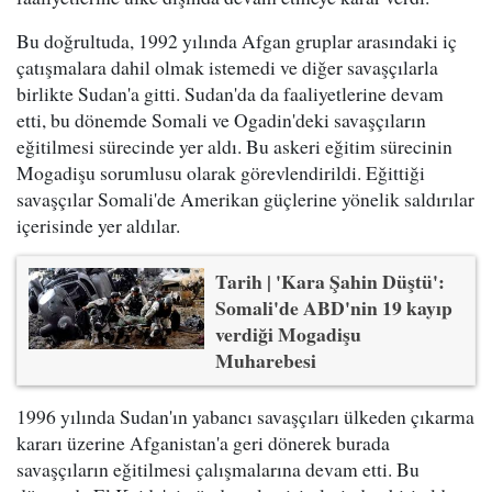
Bu doğrultuda, 1992 yılında Afgan gruplar arasındaki iç
çatışmalara dahil olmak istemedi ve diğer savaşçılarla
birlikte Sudan'a gitti. Sudan'da da faaliyetlerine devam
etti, bu dönemde Somali ve Ogadin'deki savaşçıların
eğitilmesi sürecinde yer aldı. Bu askeri eğitim sürecinin
Mogadişu sorumlusu olarak görevlendirildi. Eğittiği
savaşçılar Somali'de Amerikan güçlerine yönelik saldırılar
içerisinde yer aldılar.
Tarih | 'Kara Şahin Düştü':
Somali'de ABD'nin 19 kayıp
verdiği Mogadişu
Muharebesi
1996 yılında Sudan'ın yabancı savaşçıları ülkeden çıkarma
kararı üzerine Afganistan'a geri dönerek burada
savaşçıların eğitilmesi çalışmalarına devam etti. Bu