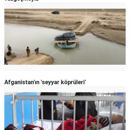
Afganistan'ın 'seyyar köprüleri'