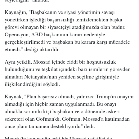
Kaynağın, "Başbakanın ve siyasi yönetimin savaşı
yönetirken işlediği başarısızlığı temizlemekten başka
görevi olmayan bir siyasetçiyi atadığınızda olan budur.
Operasyon, ABD başkanının kararı nedeniyle
gerçekleştirilmedi ve başbakan bu karara karşı mücadele
etmedi." dediği aktarıldı.
Aynı yetkili, Mossad içinde ciddi bir hoşnutsuzluk
bulunduğunu ve teşkilat içindeki bazı isimlerin görevden
almaları Netanyahu'nun yeniden seçilme girişimiyle
ilişkilendirdiğini söyledi.
Kaynak, "Plan başarısız olmadı, yalnızca Trump'ın onayını
almadığı için hiçbir zaman uygulanmadı. Bu onayı
almakla sorumlu kişi başbakan ve o dönemde askeri
sekreteri olan Gofman'dı. Gofman, Mossad'a katılmadan
önce planı tamamen destekliyordu" dedi.
Maariv'in konuştuğu eski bir Mossad yetkilisi de