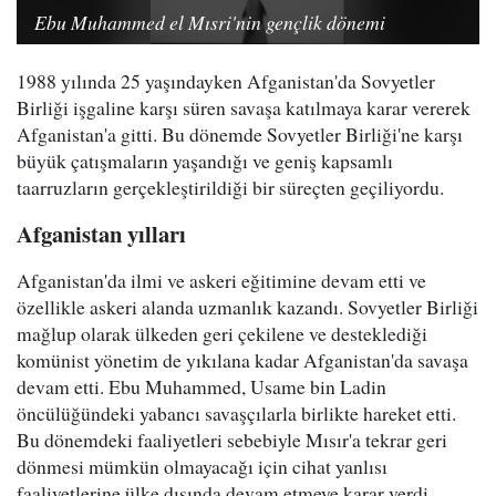
Ebu Muhammed el Mısri'nin gençlik dönemi
1988 yılında 25 yaşındayken Afganistan'da Sovyetler
Birliği işgaline karşı süren savaşa katılmaya karar vererek
Afganistan'a gitti. Bu dönemde Sovyetler Birliği'ne karşı
büyük çatışmaların yaşandığı ve geniş kapsamlı
taarruzların gerçekleştirildiği bir süreçten geçiliyordu.
Afganistan yılları
Afganistan'da ilmi ve askeri eğitimine devam etti ve
özellikle askeri alanda uzmanlık kazandı. Sovyetler Birliği
mağlup olarak ülkeden geri çekilene ve desteklediği
komünist yönetim de yıkılana kadar Afganistan'da savaşa
devam etti. Ebu Muhammed, Usame bin Ladin
öncülüğündeki yabancı savaşçılarla birlikte hareket etti.
Bu dönemdeki faaliyetleri sebebiyle Mısır'a tekrar geri
dönmesi mümkün olmayacağı için cihat yanlısı
faaliyetlerine ülke dışında devam etmeye karar verdi.