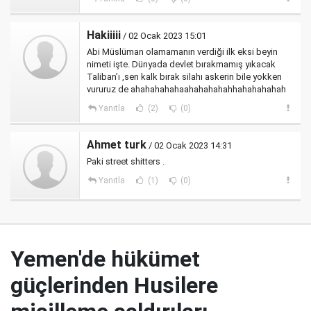
Hakiiiii
/ 02 Ocak 2023 15:01
Abi Müslüman olamamanın verdiği ilk eksi beyin
nimeti işte. Dünyada devlet bırakmamış yıkacak
Taliban’ı ,sen kalk bırak silahı askerin bile yokken
vururuz de ahahahahahaahahahahahhahahahahah
Yanıtla
(2)
(0)
Ahmet turk
/ 02 Ocak 2023 14:31
Paki street shitters .
Yanıtla
(1)
(0)
Yemen'de hükümet
güçlerinden Husilere