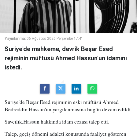
Yayınlanma:
06 Ağustos 2026 Perşembe 17:41
Suriye'de mahkeme, devrik Beşar Esed
rejiminin müftüsü Ahmed Hassun'un idamını
istedi.
Suriye'de Beşar Esed rejiminin eski müftüsü Ahmed
Bedreddin Hassun'un yargılanmasına bugün devam edildi.
Savcılık,Hassun hakkında idam cezası talep etti.
Talep, geçiş dönemi adaleti konusunda faaliyet gösteren