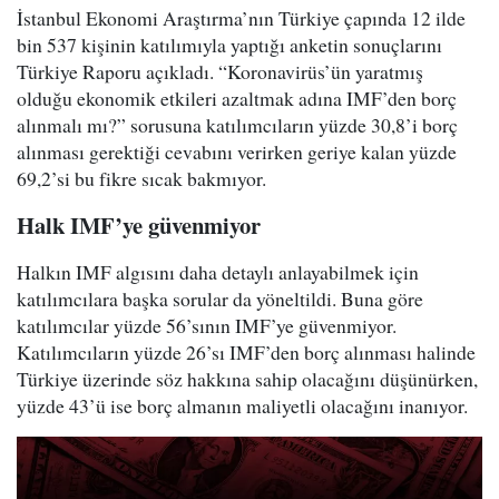
İstanbul Ekonomi Araştırma’nın Türkiye çapında 12 ilde
bin 537 kişinin katılımıyla yaptığı anketin sonuçlarını
Türkiye Raporu açıkladı. “Koronavirüs’ün yaratmış
olduğu ekonomik etkileri azaltmak adına IMF’den borç
alınmalı mı?” sorusuna katılımcıların yüzde 30,8’i borç
alınması gerektiği cevabını verirken geriye kalan yüzde
69,2’si bu fikre sıcak bakmıyor.
Halk IMF’ye güvenmiyor
Halkın IMF algısını daha detaylı anlayabilmek için
katılımcılara başka sorular da yöneltildi. Buna göre
katılımcılar yüzde 56’sının IMF’ye güvenmiyor.
Katılımcıların yüzde 26’sı IMF’den borç alınması halinde
Türkiye üzerinde söz hakkına sahip olacağını düşünürken,
yüzde 43’ü ise borç almanın maliyetli olacağını inanıyor.