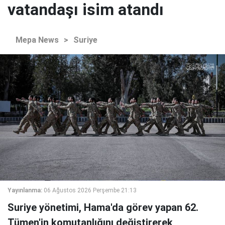
vatandaşı isim atandı
Mepa News
>
Suriye
Yayınlanma:
06 Ağustos 2026 Perşembe 21:13
Suriye yönetimi, Hama'da görev yapan 62.
Tümen'in komutanlığını değiştirerek