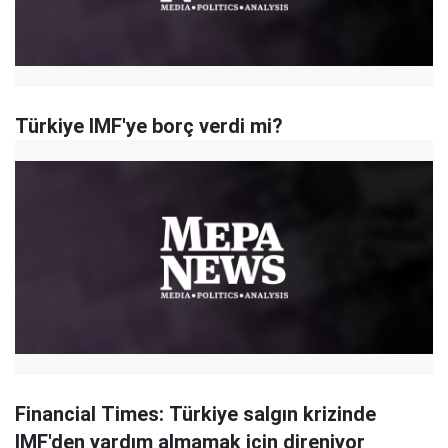
Türkiye IMF'ye borç verdi mi?
Financial Times: Türkiye salgın krizinde
IMF'den yardım almamak için direniyor