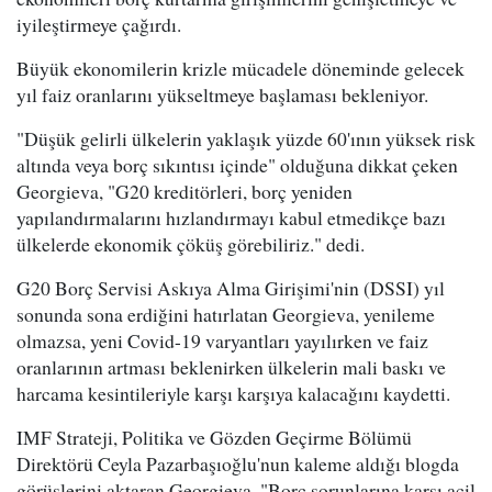
iyileştirmeye çağırdı.
Büyük ekonomilerin krizle mücadele döneminde gelecek
yıl faiz oranlarını yükseltmeye başlaması bekleniyor.
"Düşük gelirli ülkelerin yaklaşık yüzde 60'ının yüksek risk
altında veya borç sıkıntısı içinde" olduğuna dikkat çeken
Georgieva, "G20 kreditörleri, borç yeniden
yapılandırmalarını hızlandırmayı kabul etmedikçe bazı
ülkelerde ekonomik çöküş görebiliriz." dedi.
G20 Borç Servisi Askıya Alma Girişimi'nin (DSSI) yıl
sonunda sona erdiğini hatırlatan Georgieva, yenileme
olmazsa, yeni Covid-19 varyantları yayılırken ve faiz
oranlarının artması beklenirken ülkelerin mali baskı ve
harcama kesintileriyle karşı karşıya kalacağını kaydetti.
IMF Strateji, Politika ve Gözden Geçirme Bölümü
Direktörü Ceyla Pazarbaşıoğlu'nun kaleme aldığı blogda
görüşlerini aktaran Georgieva, "Borç sorunlarına karşı acil