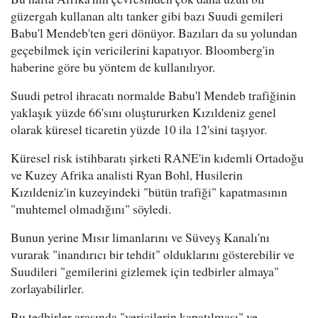
güzergah kullanan altı tanker gibi bazı Suudi gemileri
Babu'l Mendeb'ten geri dönüyor. Bazıları da su yolundan
geçebilmek için vericilerini kapatıyor. Bloomberg'in
haberine göre bu yöntem de kullanılıyor.
Suudi petrol ihracatı normalde Babu'l Mendeb trafiğinin
yaklaşık yüzde 66'sını oluştururken Kızıldeniz genel
olarak küresel ticaretin yüzde 10 ila 12'sini taşıyor.
Küresel risk istihbaratı şirketi RANE'in kıdemli Ortadoğu
ve Kuzey Afrika analisti Ryan Bohl, Husilerin
Kızıldeniz'in kuzeyindeki "bütün trafiği" kapatmasının
"muhtemel olmadığını" söyledi.
Bunun yerine Mısır limanlarını ve Süveyş Kanalı'nı
vurarak "inandırıcı bir tehdit" olduklarını gösterebilir ve
Suudileri "gemilerini gizlemek için tedbirler almaya"
zorlayabilirler.
Bu tedbirler arasında "vericilerin kapatılması" ve