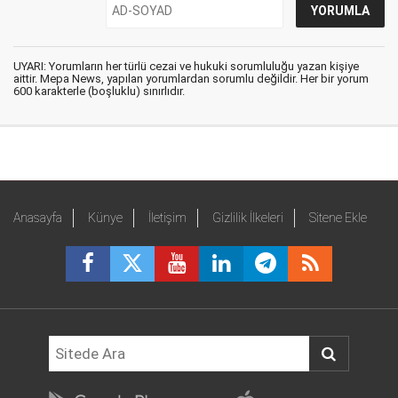
UYARI: Yorumların her türlü cezai ve hukuki sorumluluğu yazan kişiye
aittir. Mepa News, yapılan yorumlardan sorumlu değildir. Her bir yorum
600 karakterle (boşluklu) sınırlıdır.
Anasayfa
Künye
İletişim
Gizlilik İlkeleri
Sitene Ekle