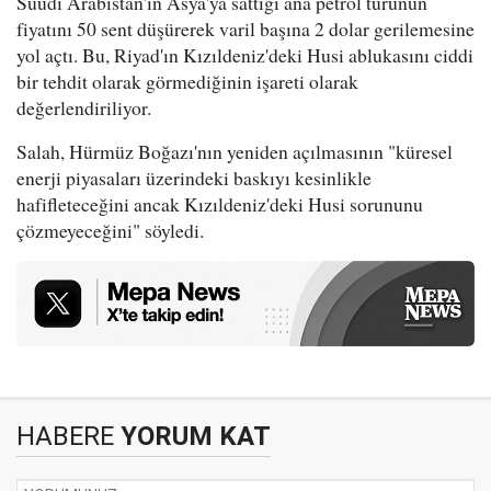
Suudi Arabistan'ın Asya'ya sattığı ana petrol türünün
fiyatını 50 sent düşürerek varil başına 2 dolar gerilemesine
yol açtı. Bu, Riyad'ın Kızıldeniz'deki Husi ablukasını ciddi
bir tehdit olarak görmediğinin işareti olarak
değerlendiriliyor.
Salah, Hürmüz Boğazı'nın yeniden açılmasının "küresel
enerji piyasaları üzerindeki baskıyı kesinlikle
hafifleteceğini ancak Kızıldeniz'deki Husi sorununu
çözmeyeceğini" söyledi.
HABERE
YORUM KAT