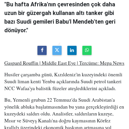
"Bu hafta Afrika'nın çevresinden çok daha
uzun bir güzergah kullanan altı tanker gibi
bazı Suudi gemileri Babu'l Mendeb'ten geri
dönüyor."
Gaspard Rouffin | Middle East Eye | Tercüme: Mepa News
Husiler çarşamba günü, Kızıldeniz'in kuzeyindeki önemli
Suudi liman kenti Yenbu açıklarında Suudi petrol tankeri
NCC Wafaa'ya balistik füzeler ateşlediklerini açıkladı.
Bu, Yemenli grubun 22 Temmuz'da Suudi Arabistan'a
yönelik abluka başlatmasından bu yana gerçekleştirdiği en
kuzeydeki saldırı oldu. Analistler, saldırıların kuzeye,
Mısır ve Süveyş Kanalı'na doğru kaymasının Körfez
krallığı üzerindeki ekonomik baskının artmasına yol