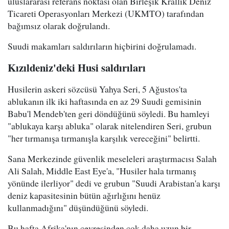
uluslararası referans noktası olan Birleşik Krallık Deniz
Ticareti Operasyonları Merkezi (UKMTO) tarafından
bağımsız olarak doğrulandı.
Suudi makamları saldırıların hiçbirini doğrulamadı.
Kızıldeniz'deki Husi saldırıları
Husilerin askeri sözcüsü Yahya Seri, 5 Ağustos'ta
ablukanın ilk iki haftasında en az 29 Suudi gemisinin
Babu'l Mendeb'ten geri döndüğünü söyledi. Bu hamleyi
"ablukaya karşı abluka" olarak nitelendiren Seri, grubun
"her tırmanışa tırmanışla karşılık vereceğini" belirtti.
Sana Merkezinde güvenlik meseleleri araştırmacısı Salah
Ali Salah, Middle East Eye'a, "Husiler hala tırmanış
yönünde ilerliyor" dedi ve grubun "Suudi Arabistan'a karşı
deniz kapasitesinin bütün ağırlığını henüz
kullanmadığını" düşündüğünü söyledi.
Bu hafta Afrika'nın çevresinden çok daha uzun bir