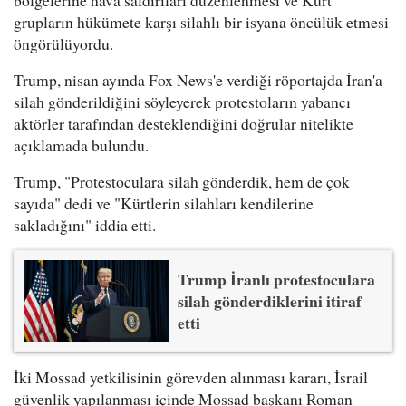
bölgelerine hava saldırıları düzenlenmesi ve Kürt
grupların hükümete karşı silahlı bir isyana öncülük etmesi
öngörülüyordu.
Trump, nisan ayında Fox News'e verdiği röportajda İran'a
silah gönderildiğini söyleyerek protestoların yabancı
aktörler tarafından desteklendiğini doğrular nitelikte
açıklamada bulundu.
Trump, "Protestoculara silah gönderdik, hem de çok
sayıda" dedi ve "Kürtlerin silahları kendilerine
sakladığını" iddia etti.
Trump İranlı protestoculara
silah gönderdiklerini itiraf
etti
İki Mossad yetkilisinin görevden alınması kararı, İsrail
güvenlik yapılanması içinde Mossad başkanı Roman