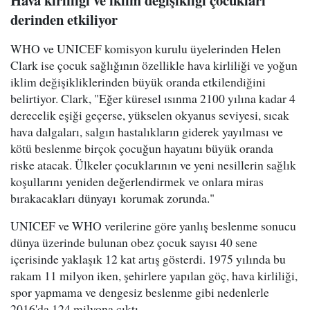
Hava kirliliği ve iklim değişikliği çocukları
derinden etkiliyor
WHO ve UNICEF komisyon kurulu üyelerinden Helen
Clark ise çocuk sağlığının özellikle hava kirliliği ve yoğun
iklim değişikliklerinden büyük oranda etkilendiğini
belirtiyor. Clark, "Eğer küresel ısınma 2100 yılına kadar 4
derecelik eşiği geçerse, yükselen okyanus seviyesi, sıcak
hava dalgaları, salgın hastalıkların giderek yayılması ve
kötü beslenme birçok çocuğun hayatını büyük oranda
riske atacak. Ülkeler çocuklarının ve yeni nesillerin sağlık
koşullarını yeniden değerlendirmek ve onlara miras
bırakacakları dünyayı korumak zorunda."
UNICEF ve WHO verilerine göre yanlış beslenme sonucu
dünya üzerinde bulunan obez çocuk sayısı 40 sene
içerisinde yaklaşık 12 kat artış gösterdi. 1975 yılında bu
rakam 11 milyon iken, şehirlere yapılan göç, hava kirliliği,
spor yapmama ve dengesiz beslenme gibi nedenlerle
2016'da 124 milyona çıktı.