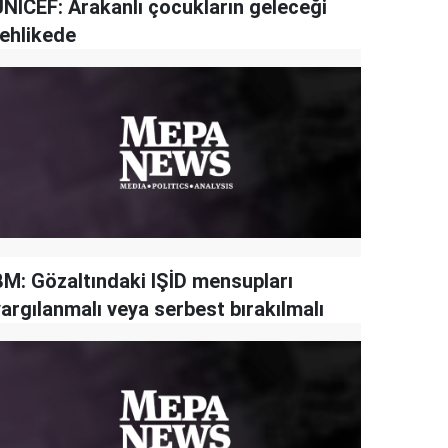
UNICEF: Arakanlı çocukların geleceği
tehlikede
BM: Gözaltındaki IŞİD mensupları
argılanmalı veya serbest bırakılmalı