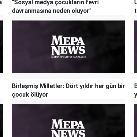
a
"Sosyal medya çocukların fevri
davranmasına neden oluyor"
Birleşmiş Milletler: Dört yıldır her gün bir
çocuk ölüyor
y