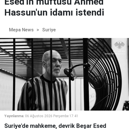
Esed'in müftüsü Ahmed
Hassun'un idamı istendi
Mepa News
>
Suriye
Yayınlanma:
06 Ağustos 2026 Perşembe 17:41
Suriye'de mahkeme, devrik Beşar Esed