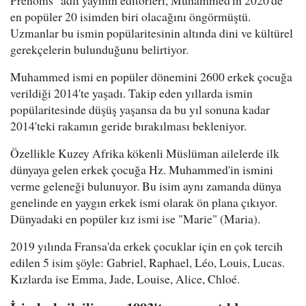
Prenoms" adlı yayının editörleri, Muhammed'in 2020'de
en popüler 20 isimden biri olacağını öngörmüştü.
Uzmanlar bu ismin popülaritesinin altında dini ve kültürel
gerekçelerin bulunduğunu belirtiyor.
Muhammed ismi en popüler dönemini 2600 erkek çocuğa
verildiği 2014'te yaşadı. Takip eden yıllarda ismin
popülaritesinde düşüş yaşansa da bu yıl sonuna kadar
2014'teki rakamın geride bırakılması bekleniyor.
Özellikle Kuzey Afrika kökenli Müslüman ailelerde ilk
dünyaya gelen erkek çocuğa Hz. Muhammed'in ismini
verme geleneği bulunuyor. Bu isim aynı zamanda dünya
genelinde en yaygın erkek ismi olarak ön plana çıkıyor.
Dünyadaki en popüler kız ismi ise "Marie" (Maria).
2019 yılında Fransa'da erkek çocuklar için en çok tercih
edilen 5 isim şöyle: Gabriel, Raphael, Léo, Louis, Lucas.
Kızlarda ise Emma, Jade, Louise, Alice, Chloé.