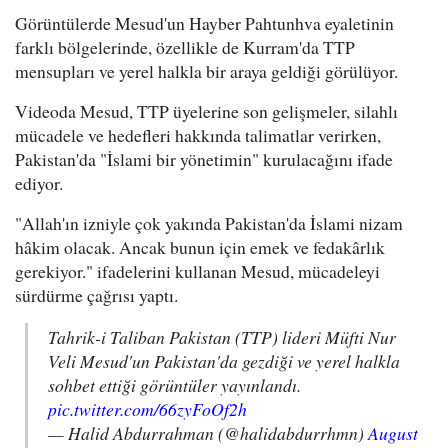
Görüntülerde Mesud'un Hayber Pahtunhva eyaletinin
farklı bölgelerinde, özellikle de Kurram'da TTP
mensupları ve yerel halkla bir araya geldiği görülüyor.
Videoda Mesud, TTP üyelerine son gelişmeler, silahlı
mücadele ve hedefleri hakkında talimatlar verirken,
Pakistan'da "İslami bir yönetimin" kurulacağını ifade
ediyor.
"Allah'ın izniyle çok yakında Pakistan'da İslami nizam
hâkim olacak. Ancak bunun için emek ve fedakârlık
gerekiyor." ifadelerini kullanan Mesud, mücadeleyi
sürdürme çağrısı yaptı.
Tahrik-i Taliban Pakistan (TTP) lideri Müfti Nur
Veli Mesud'un Pakistan'da gezdiği ve yerel halkla
sohbet ettiği görüntüler yayınlandı.
pic.twitter.com/66zyFoOf2h
— Halid Abdurrahman (@halidabdurrhmn)
August