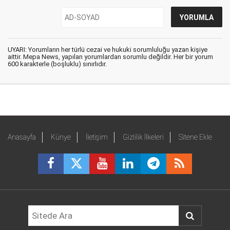
UYARI: Yorumların her türlü cezai ve hukuki sorumluluğu yazan kişiye
aittir. Mepa News, yapılan yorumlardan sorumlu değildir. Her bir yorum
600 karakterle (boşluklu) sınırlıdır.
Anasayfa
Künye
İletişim
Gizlilik İlkeleri
Sitene Ekle