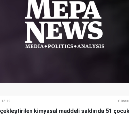
ı 15:19
Günce
rçekleştirilen kimyasal maddeli saldırıda 51 çocu