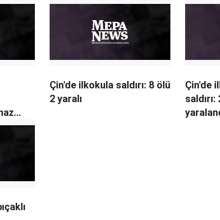
Çin'de ilkokula saldırı: 8 ölü
Çin'de i
2 yaralı
saldırı:
ihaz
yaralan
ıçaklı