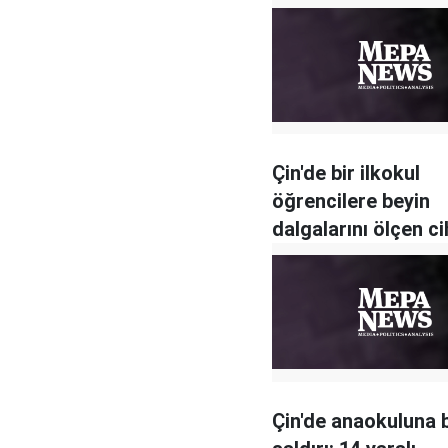
Çin'de bir ilkokul
öğrencilere beyin
dalgalarını ölçen c
taktı
Çin'de anaokuluna b