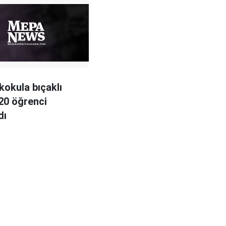
lkokula bıçaklı
 20 öğrenci
dı