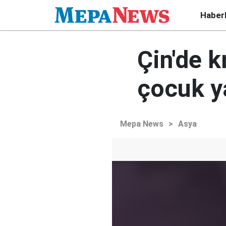
Haber
Çin'de k
çocuk y
Mepa News
>
Asya