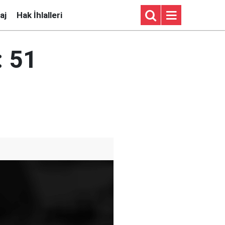
aj
Hak İhlalleri
: 51