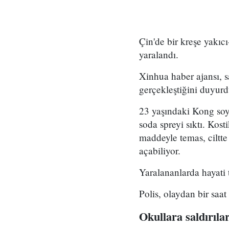
Çin'de bir kreşe yakıc
yaralandı.
Xinhua haber ajansı, 
gerçekleştiğini duyurd
23 yaşındaki Kong soya
soda spreyi sıktı. Kos
maddeyle temas, ciltte
açabiliyor.
Yaralananlarda hayati t
Polis, olaydan bir saa
Okullara saldırıla