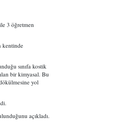
 ile 3 öğretmen
n kentinde
unduğu sınıfa kostik
ılan bir kimyasal. Bu
 dökülmesine yol
di.
bulunduğunu açıkladı.