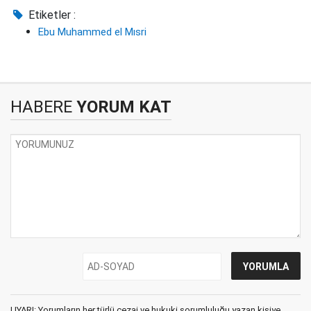
Etiketler :
Ebu Muhammed el Mısri
HABERE
YORUM KAT
UYARI: Yorumların her türlü cezai ve hukuki sorumluluğu yazan kişiye