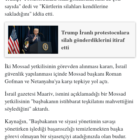
sayıda" dedi ve "Kürtlerin silahları kendilerine
sakladığını" iddia etti.
Trump İranlı protestoculara
silah gönderdiklerini itiraf
etti
İki Mossad yetkilisinin görevden alınması kararı, İsrail
güvenlik yapılanması içinde Mossad başkanı Roman
Gofman ve Netanyahu'ya karşı tepkiye yol açtı.
İsrail gazetesi Maariv, ismini açıklamadığı bir Mossad
yetkilisinin "başbakanın istihbarat teşkilatını mahvettiğini
söylediğini" aktardı.
Kaynağın, "Başbakanın ve siyasi yönetimin savaşı
yönetirken işlediği başarısızlığı temizlemekten başka
görevi olmayan bir siyasetçiyi atadığınızda olan budur.