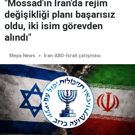
"Mossad'ın İran'da rejim
değişikliği planı başarısız
oldu, iki isim görevden
alındı"
Mepa News
>
İran-ABD-İsrail çatışması