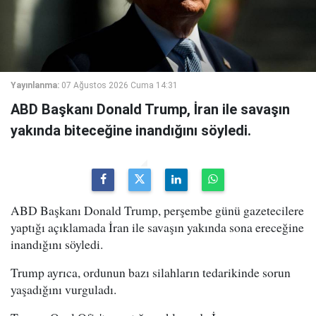
Yayınlanma:
07 Ağustos 2026 Cuma 14:31
ABD Başkanı Donald Trump, İran ile savaşın
yakında biteceğine inandığını söyledi.
ABD Başkanı Donald Trump, perşembe günü gazetecilere
yaptığı açıklamada İran ile savaşın yakında sona ereceğine
inandığını söyledi.
Trump ayrıca, ordunun bazı silahların tedarikinde sorun
yaşadığını vurguladı.