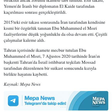
bırakıldı ancak zorunlu ikamete tabi tutuldu. Esir takası,
Yemen'de İranlı bir diplomatın El Kaide tarafından
kaçırılması sonrası gerçekleştirildi.
2015'teki esir takası sonrasında İran tarafından kendisine
kısmi bir özgürlük tanınan Ebu Muhammed el Mısri
faaliyetlerine düşük yoğunluklu da olsa devam etti. Çeşitli
çalışmalar kaleme aldı.
Tahran içerisinde ikamete mecbur tutulan Ebu
Muhammed el Mısri, 7 Ağustos 2020 tarihinde İran'ın
başkenti Tahran'da İsrail istihbarat teşkilatı Mossad
tarafından düzenlenen bir suikast sonucunda kızıyla
birlikte hayatını kaybetti.
Kaynak: Mepa News