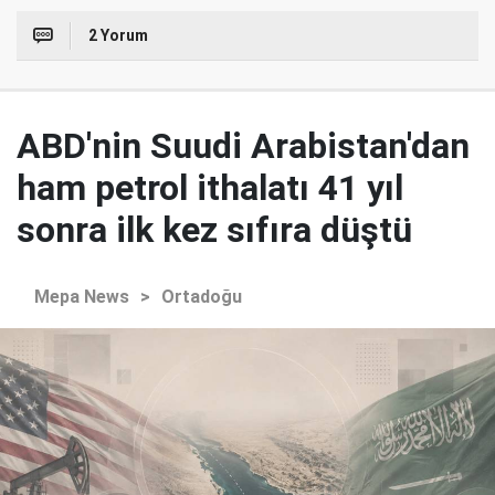
2 Yorum
ABD'nin Suudi Arabistan'dan
ham petrol ithalatı 41 yıl
sonra ilk kez sıfıra düştü
Mepa News
>
Ortadoğu