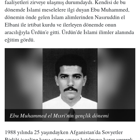
faaliyetleri zirveye ulaşmış durumdaydı. Kendisi de bu
dönemde İslami meselelere ilgi duyan Ebu Muhammed,
dönemin önde gelen İslam alimlerinden Nasıruddin el
Elbani ile irtibat kurdu ve ilerleyen dönemde onun
aracılığıyla Ürdün'e gitti. Ürdün'de İslami ilimler alanında
eğitim gördü.
Ebu Muhammed el Mısri'nin gençlik dönemi
1988 yılında 25 yaşındayken Afganistan'da Sovyetler
Birliği işgaline karşı süren savaşa katılmaya karar vererek