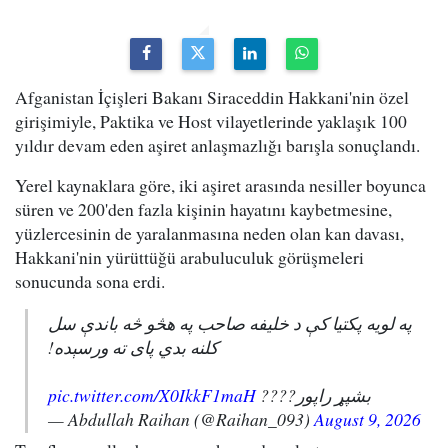
Afganistan İçişleri Bakanı Siraceddin Hakkani'nin özel
girişimiyle, Paktika ve Host vilayetlerinde yaklaşık 100
yıldır devam eden aşiret anlaşmazlığı barışla sonuçlandı.
Yerel kaynaklara göre, iki aşiret arasında nesiller boyunca
süren ve 200'den fazla kişinin hayatını kaybetmesine,
yüzlercesinin de yaralanmasına neden olan kan davası,
Hakkani'nin yürüttüğü arabuluculuk görüşmeleri
sonucunda sona erdi.
په لویه پکتیا کې د خلیفه صاحب په هڅو څه باندې سل
کلنه بدي پای ته ورسېده!
pic.twitter.com/X0IkkF1maH
بشپړ راپور????
— Abdullah Raihan (@Raihan_093)
August 9, 2026