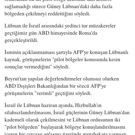
sağlamadığı sürece Güney Lübnan'daki daha fazla
bölgeden çekilmeyi reddettiğini söyledi.
Lübnan ile İsrail arasındaki yedinci tur müzakereler
geçtiğimiz gün ABD himayesinde Roma'da
gerçekleştirildi.
İsminin açıklanmaması şartıyla AFP'ye konuşan Lübnanlı
kaynak, görüşmelerin "pilot bölgeler konusunda kesin
sonuçlar vermediğini" söyledi.
Beyrut'tan yapılan değerlendirmeler olumsuz olurken
ABD Dışişleri Bakanlığından bir sözcü AFP'ye
görüşmelerin "verimli" geçtiğini söyledi.
İsrail ile Lübnan haziran ayında, Hizbullah'ın
silahsızlandırılmasını, İsrail güçlerinin Güney Lübnan'dan
kademeli olarak çekilmesini ve Lübnan ordusunun iki
"pilot bölgeden" başlayarak bölgeye konuşlandırılmasını
içeren bir çerçeve anlaşma üzerinde mutabakata varmıştı.