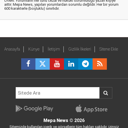
UYARI: Yorumların her türlü cezai ve hukuki sorumluluğu yazan kişiye
aittir. Mepa News, yapılan yorumlardan sorumlu değildir. Her bir yorum
600 karakterle (boşluklu) sınırlıdır.
Anasayfa
Künye
İletişim
Gizlilik İlkeleri
Sitene Ekle
Mepa News
© 2026
Sitemizde kullanılan içerik ve görsellerin tüm hakları saklıdır, izinsiz