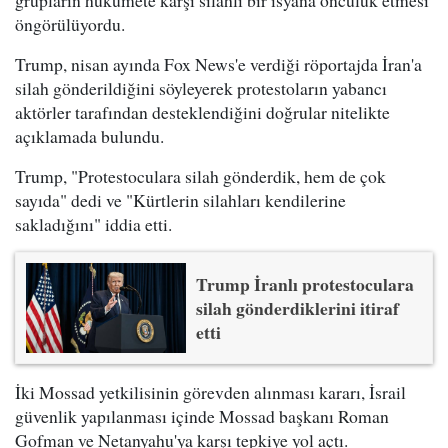
grupların hükümete karşı silahlı bir isyana öncülük etmesi
öngörülüyordu.
Trump, nisan ayında Fox News'e verdiği röportajda İran'a
silah gönderildiğini söyleyerek protestoların yabancı
aktörler tarafından desteklendiğini doğrular nitelikte
açıklamada bulundu.
Trump, "Protestoculara silah gönderdik, hem de çok
sayıda" dedi ve "Kürtlerin silahları kendilerine
sakladığını" iddia etti.
Trump İranlı protestoculara
silah gönderdiklerini itiraf
etti
İki Mossad yetkilisinin görevden alınması kararı, İsrail
güvenlik yapılanması içinde Mossad başkanı Roman
Gofman ve Netanyahu'ya karşı tepkiye yol açtı.