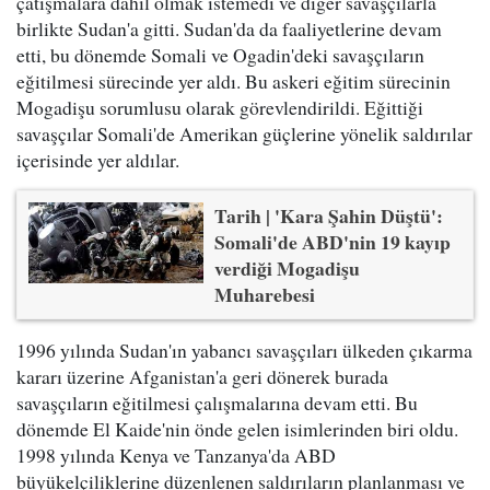
çatışmalara dahil olmak istemedi ve diğer savaşçılarla
birlikte Sudan'a gitti. Sudan'da da faaliyetlerine devam
etti, bu dönemde Somali ve Ogadin'deki savaşçıların
eğitilmesi sürecinde yer aldı. Bu askeri eğitim sürecinin
Mogadişu sorumlusu olarak görevlendirildi. Eğittiği
savaşçılar Somali'de Amerikan güçlerine yönelik saldırılar
içerisinde yer aldılar.
Tarih | 'Kara Şahin Düştü':
Somali'de ABD'nin 19 kayıp
verdiği Mogadişu
Muharebesi
1996 yılında Sudan'ın yabancı savaşçıları ülkeden çıkarma
kararı üzerine Afganistan'a geri dönerek burada
savaşçıların eğitilmesi çalışmalarına devam etti. Bu
dönemde El Kaide'nin önde gelen isimlerinden biri oldu.
1998 yılında Kenya ve Tanzanya'da ABD
büyükelçiliklerine düzenlenen saldırıların planlanması ve