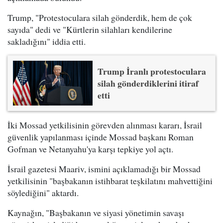
Trump, "Protestoculara silah gönderdik, hem de çok
sayıda" dedi ve "Kürtlerin silahları kendilerine
sakladığını" iddia etti.
Trump İranlı protestoculara
silah gönderdiklerini itiraf
etti
İki Mossad yetkilisinin görevden alınması kararı, İsrail
güvenlik yapılanması içinde Mossad başkanı Roman
Gofman ve Netanyahu'ya karşı tepkiye yol açtı.
İsrail gazetesi Maariv, ismini açıklamadığı bir Mossad
yetkilisinin "başbakanın istihbarat teşkilatını mahvettiğini
söylediğini" aktardı.
Kaynağın, "Başbakanın ve siyasi yönetimin savaşı