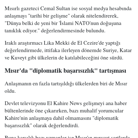
Mısırlı gazeteci Cemal Sultan ise sosyal medya hesabında
anlaşmayı "tarihi bir gelişme" olarak nitelendirerek,
"Dünya belki de yeni bir 'İslami NATO'nun doğuşuna
tanıklık ediyor." değerlendirmesinde bulundu.
Iraklı araştırmacı Lika Mekki de El Cezire'de yaptığı
değerlendirmede, ittifaka ilerleyen dönemde Suriye, Katar
ve Kuveyt gibi ülkelerin de katılabileceğini öne sürdü.
Mısır'da "diplomatik başarısızlık" tartışması
Anlaşmanın en fazla tartışıldığı ülkelerden biri de Mısır
oldu.
Devlet televizyonu El Kahire News gelişmeyi ana haber
bültenlerinde öne çıkarırken, bazı muhalif yorumcular
Kahire'nin anlaşmaya dahil olmamasını "diplomatik
başarısızlık" olarak değerlendirdi.
Buna karşılık bazı uzmanlar ise Mısır'ın mevcut şartlarda