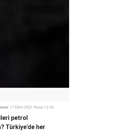
leme:
17 Ekim 2021 Pazar 12:43
leri petrol
da? Türkiye'de her