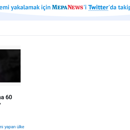
na 60
"
mi yapan ülke