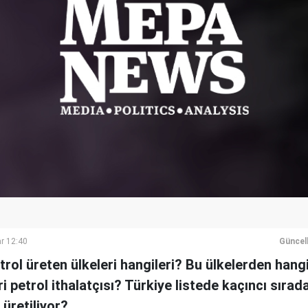
r 12:40
Güncel
rol üreten ülkeleri hangileri? Bu ülkelerden hangi
ri petrol ithalatçısı? Türkiye listede kaçıncı sıra
 üretiliyor?