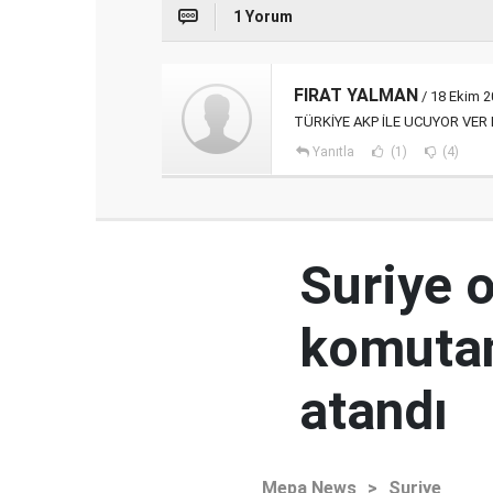
1 Yorum
FIRAT YALMAN
/ 18 Ekim 2
TÜRKİYE AKP İLE UCUYOR VE
Yanıtla
(1)
(4)
Suriye 
komutan
atandı
Mepa News
>
Suriye