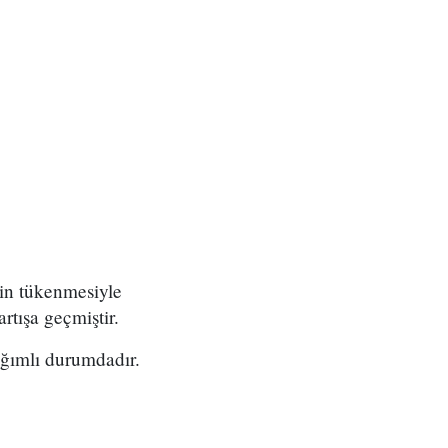
rin tükenmesiyle
artışa geçmiştir.
ağımlı durumdadır.