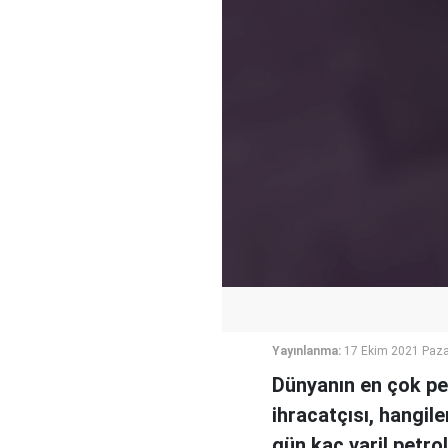
Yayınlanma:
17 Ekim 2021 Paza
Dünyanın en çok pet
ihracatçısı, hangile
gün kaç varil petrol