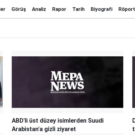
ler
Görüş
Analiz
Rapor
Tarih
Biyografi
Röport
ABD'li üst düzey isimlerden Suudi
Arabistan'a gizli ziyaret
t