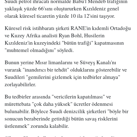
Suudi petrol ihracatı normalde Babu'l Mendeb trafiğinin
yaklaşık yüzde 66'sını oluştururken Kızıldeniz genel
olarak küresel ticaretin yüzde 10 ila 12'sini taşıyor.
Küresel risk istihbaratı şirketi RANE'in kıdemli Ortadoğu
ve Kuzey Afrika analisti Ryan Bohl, Husilerin
Kızıldeniz'in kuzeyindeki "bütün trafiği" kapatmasının
"muhtemel olmadığını" söyledi.
Bunun yerine Mısır limanlarını ve Süveyş Kanalı'nı
vurarak "inandırıcı bir tehdit" olduklarını gösterebilir ve
Suudileri "gemilerini gizlemek için tedbirler almaya"
zorlayabilirler.
Bu tedbirler arasında "vericilerin kapatılması" ve
mürettebata "çok daha yüksek" ücretler ödenmesi
bulunabilir. Böylece Suudi denizcilik şirketleri "böyle bir
sonucun beraberinde getirdiği bütün savaş risklerini
üstlenmek" zorunda kalabilir.