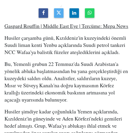
Gaspard Rouffin | Middle East Eye | Tercüme: Mepa News
Husiler çarşamba günü, Kızıldeniz'in kuzeyindeki önemli
Suudi liman kenti Yenbu açıklarında Suudi petrol tankeri
NCC Wafaa'ya balistik füzeler ateşlediklerini açıkladı.
Bu, Yemenli grubun 22 Temmuz'da Suudi Arabistan'a
yönelik abluka başlatmasından bu yana gerçekleştirdiği en
kuzeydeki saldırı oldu. Analistler, saldırıların kuzeye,
Mısır ve Süveyş Kanalı'na doğru kaymasının Körfez
krallığı üzerindeki ekonomik baskının artmasına yol
açacağı uyarısında bulunuyor.
Husiler şimdiye kadar çoğunlukla Yemen açıklarında,
Kızıldeniz'in güneyinde ve Aden Körfezi'ndeki gemileri
hedef almıştı. Grup, Wafaa'yı ablukayı ihlal etmek ve
vurulmadan önce yapılan uyarı çağrılarını görmezden