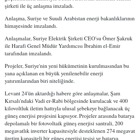
şirketi ile üç anlaşma imzaladı.
Anlaşma, Suriye ve Suudi Arabistan enerji bakanlıklarının
himayesinde imzalandı.
Anlaşmalar, Suriye Elektrik Şirketi CEO'su Ömer Şakruk
ile Harafi Genel Müdür Yardımcısı İbrahim el-Emir
tarafından imzalandı.
Projeler, Suriye'nin yeni hükümetinin kurulmasından bu
yana açıklanan en büyük yenilenebilir enerji
yatırımlarından biri niteliğinde.
Levant 24'ün aktardığı habere göre anlaşmalar, Şam
Kırsalı'ndaki Vadi er-Rabi bölgesinde kurulacak ve 400
kilovoltluk iletim hattıyla ulusal şebekeye bağlanacak üç
güneş enerjisi projesini kapsıyor. Projeler arasında batarya
depolamalı bir fotovoltaik güneş enerjisi santrali, 200
megavatlık inverter kapasitesiyle desteklenen 274 megavat
üretim kapasiteli bir güneş enerjisi tesisi ve batarya