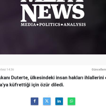
rtesi 14:36
Güncellem
şkanı Duterte, ülkesindeki insan hakları ihlallerin
a küfrettiği için özür diledi.