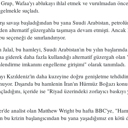
. Grup, Wafaa'yı ablukayı ihlal etmek ve vurulmadan önce
 gelmekle suçladı.
arşı savaşı başladığından bu yana Suudi Arabistan, petro
en alternatif güzergahla taşımaya devam etmişti. Ancak 
bu seçeneği de sınırlandırıyor.
 Jalal, bu hamleyi, Suudi Arabistan'ın bu yılın başların
 giderek daha fazla kullandığı alternatif güzergah olan
lendirme imkanını engelleme girişimi" olarak tanımladı.
mayı Kızıldeniz'in daha kuzeyine doğru genişletme tehdidi
uyor. Dışarıda bu hamlenin İran'ın Hürmüz Boğazı konu
ladığını, içeride ise "Riyad üzerindeki zorlayıcı baskıyı 
er'de analist olan Matthew Wright bu hafta BBC'ye, "Ham 
dan bu krizin başlangıcından bu yana yaşadığımız en kötü