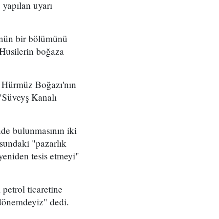
 yapılan uyarı
lünün bir bölümünü
Husilerin boğaza
da Hürmüz Boğazı'nın
 "Süveyş Kanalı
nde bulunmasının iki
sundaki "pazarlık
yeniden tesis etmeyi"
petrol ticaretine
 dönemdeyiz" dedi.