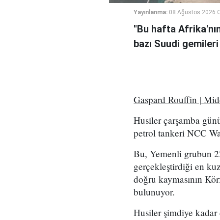
Yayınlanma:
08 Ağustos 2026 C
"Bu hafta Afrika'nı
bazı Suudi gemileri
Gaspard Rouffin | Mi
Husiler çarşamba günü
petrol tankeri NCC Wafa
Bu, Yemenli grubun 2
gerçekleştirdiği en kuz
doğru kaymasının Körf
bulunuyor.
Husiler şimdiye kadar