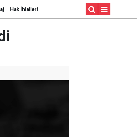
aj
Hak İhlalleri
di