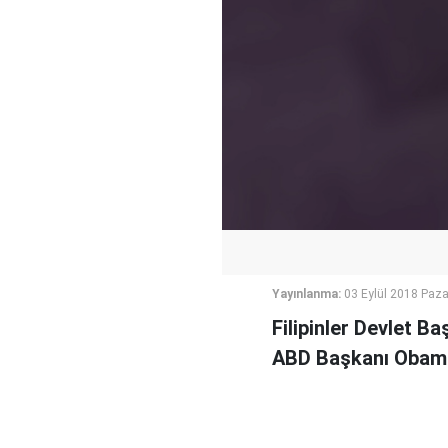
Yayınlanma:
03 Eylül 2018 Paza
Filipinler Devlet Ba
ABD Başkanı Obama'y