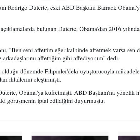
kanı Rodrigo Duterte, eski ABD Başkanı Barrack Obama'ya
nda açıklamalarda bulunan Duterte, Obama'dan 2016 yılında e
anı, "Ben seni affettim eğer kalbinde affetmek varsa sen d
ız arkadaşlarımı affettiğim gibi affediyorum" dedi.
lduğu dönemde Filipinler'deki uyuşturucuyla mücadele
rı ihlallerini eleştirmişti.
n Duterte, Obama'ya küfretmişti. ABD Başkanı'na yönelik 
daki görüşmenin iptal edildiğini duyurmuştu.