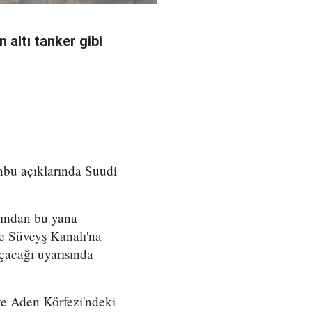
 altı tanker gibi
nbu açıklarında Suudi
sından bu yana
 ve Süveyş Kanalı'na
çacağı uyarısında
ve Aden Körfezi'ndeki