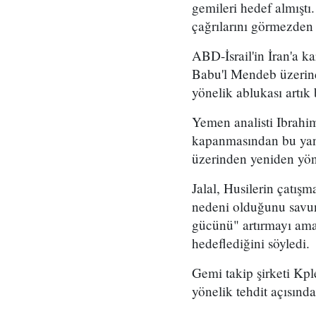
gemileri hedef almıştı
çağrılarını görmezden
ABD-İsrail'in İran'a k
Babu'l Mendeb üzerind
yönelik ablukası artık 
Yemen analisti Ibrahim
kapanmasından bu yana
üzerinden yeniden yön
Jalal, Husilerin çatış
nedeni olduğunu savun
gücünü" artırmayı amaç
hedeflediğini söyledi.
Gemi takip şirketi Kpl
yönelik tehdit açısın