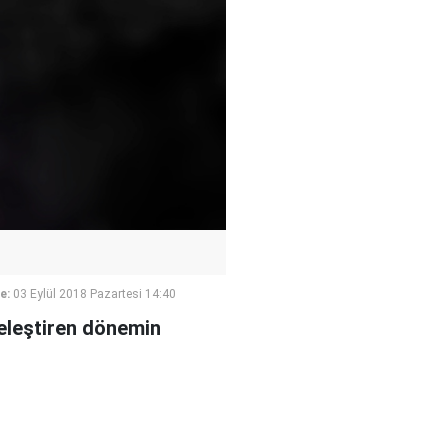
e:
03 Eylül 2018 Pazartesi 14:40
i eleştiren dönemin