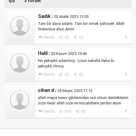
3 Yorum
Sadık
/ 02 Aralık 2025 13:03
Tam bir dava adamı. Tam bir örnek şahsiyet. Allah
firdevsine alsın Amin
Yanıtla
(2)
(0)
Halil
/ 30 Kasım 2025 19:46
Ne yakışıklı adammış…Uzun sakalla daha bi
yakışıklı olmuş.
Yanıtla
(3)
(0)
cihan d
/ 26 Mayıs 2025 17:13
allah mepa news gibilerinden razı olsun desteklerim
sizin iledir allah size ve mücahitlere yardım etsin
Yanıtla
(16)
(0)