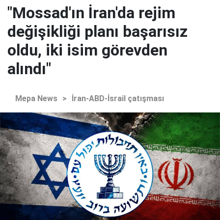
"Mossad'ın İran'da rejim
değişikliği planı başarısız
oldu, iki isim görevden
alındı"
Mepa News
>
İran-ABD-İsrail çatışması