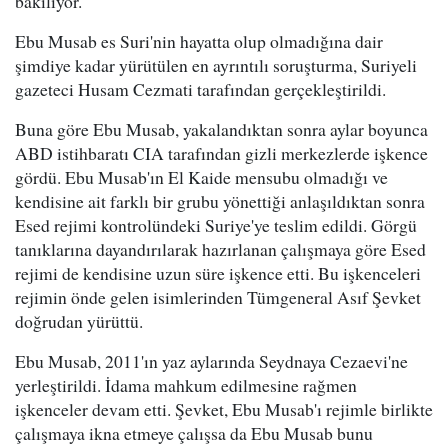
bakılıyor.
Ebu Musab es Suri'nin hayatta olup olmadığına dair
şimdiye kadar yürütülen en ayrıntılı soruşturma, Suriyeli
gazeteci Husam Cezmati tarafından gerçekleştirildi.
Buna göre Ebu Musab, yakalandıktan sonra aylar boyunca
ABD istihbaratı CIA tarafından gizli merkezlerde işkence
gördü. Ebu Musab'ın El Kaide mensubu olmadığı ve
kendisine ait farklı bir grubu yönettiği anlaşıldıktan sonra
Esed rejimi kontrolündeki Suriye'ye teslim edildi. Görgü
tanıklarına dayandırılarak hazırlanan çalışmaya göre Esed
rejimi de kendisine uzun süre işkence etti. Bu işkenceleri
rejimin önde gelen isimlerinden Tümgeneral Asıf Şevket
doğrudan yürüttü.
Ebu Musab, 2011'ın yaz aylarında Seydnaya Cezaevi'ne
yerleştirildi. İdama mahkum edilmesine rağmen
işkenceler devam etti. Şevket, Ebu Musab'ı rejimle birlikte
çalışmaya ikna etmeye çalışsa da Ebu Musab bunu