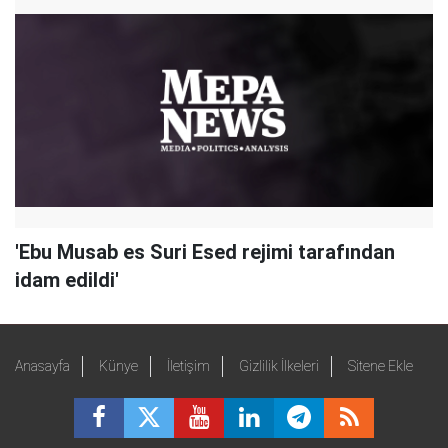
'Ebu Musab es Suri Esed rejimi tarafından
idam edildi'
Anasayfa
Künye
İletişim
Gizlilik İlkeleri
Sitene Ekle